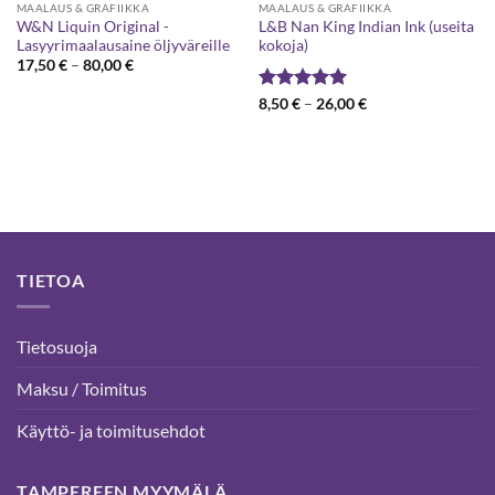
MAALAUS & GRAFIIKKA
MAALAUS & GRAFIIKKA
W&N Liquin Original -
L&B Nan King Indian Ink (useita
Lasyyrimaalausaine öljyväreille
kokoja)
Hintaluokka:
17,50
€
–
80,00
€
17,50 €
-
Arvostelu
Hintaluokka:
8,50
€
–
26,00
€
80,00 €
8,50 €
tuotteesta:
5
-
/ 5
26,00 €
TIETOA
Tietosuoja
Maksu / Toimitus
Käyttö- ja toimitusehdot
TAMPEREEN MYYMÄLÄ