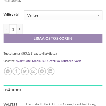
musteeksi.
Valitse väri
Super5 vedenkestävä muste täytekynille 30 ml määrä
LISÄÄ OSTOSKORIIN
Tuotetunnus (SKU):
Ei saatavilla/-tietoa
Osastot:
Avaintuote
,
Maalaus & Grafiikka
,
Musteet
,
Värit
LISÄTIEDOT
Darmstadt Black, Dublin Green, Frankfurt Grey,
VALITSE