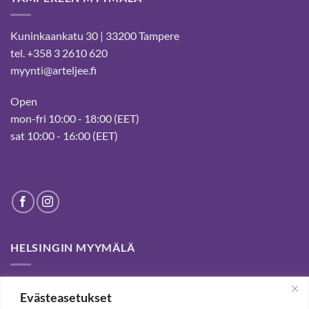
Kuninkaankatu 30 | 33200 Tampere
tel. +358 3 2610 620
myynti@arteljee.fi
Open
mon-fri 10:00 - 18:00 (EET)
sat 10:00 - 16:00 (EET)
HELSINGIN MYYMÄLÄ
Helsinki store has been permanently closed. We thank our
Evästeasetukset
customers for passed years and welcome you to our Tampere