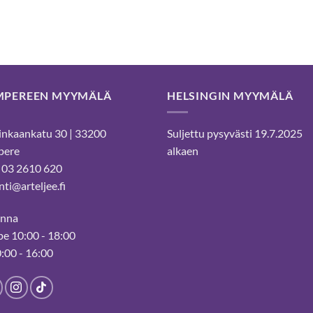
MPEREEN MYYMÄLÄ
HELSINGIN MYYMÄLÄ
nkaankatu 30 | 33200
Suljettu pysyvästi 19.7.2025
pere
alkaen
 03 2610 620
ti@arteljee.fi
inna
e 10:00 - 18:00
0:00 - 16:00