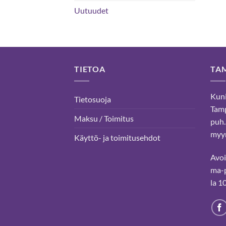
Uutuudet
TIETOA
TA
Kuni
Tietosuoja
Tam
Maksu / Toimitus
puh.
myyn
Käyttö- ja toimitusehdot
Avo
ma-p
la 1