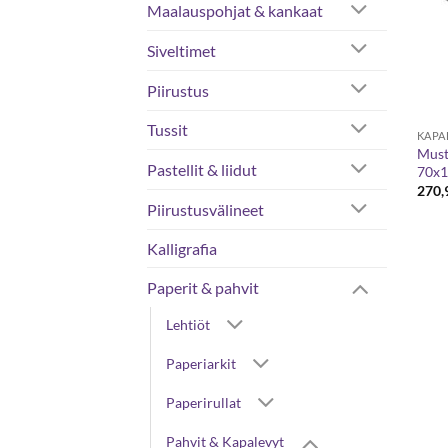
Maalauspohjat & kankaat
Siveltimet
Piirustus
Tussit
KAPA
Must
Pastellit & liidut
70x1
270,
Piirustusvälineet
Kalligrafia
Paperit & pahvit
Lehtiöt
Paperiarkit
Paperirullat
Pahvit & Kapalevyt