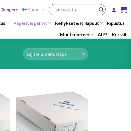
Etsi:
Tampere
Suomi
tus
Paperit & pahvit
Kehykset & Kiilapuut
Ripustus
Muut tuotteet
ALE!
Kurssit