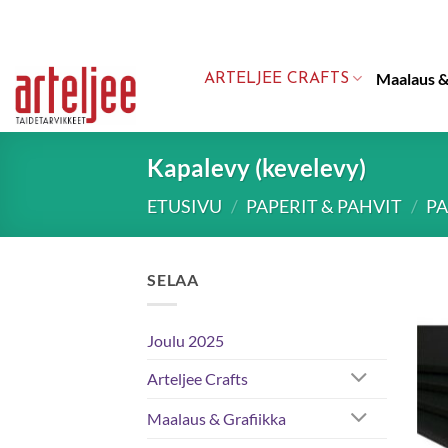
Skip
to
content
Maalaus &
ARTELJEE CRAFTS
Kapalevy (kevelevy)
ETUSIVU
/
PAPERIT & PAHVIT
/
PA
SELAA
Joulu 2025
Arteljee Crafts
Maalaus & Grafiikka