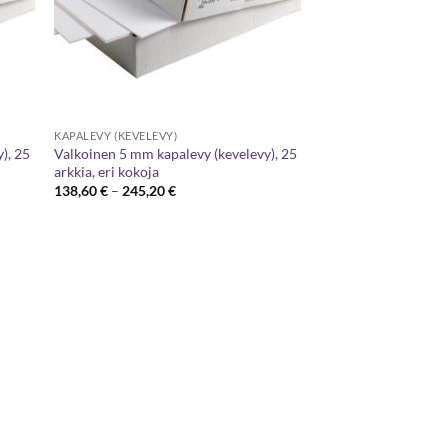
KAPALEVY (KEVELEVY)
), 25
Valkoinen 5 mm kapalevy (kevelevy), 25
arkkia, eri kokoja
Hintaluokka:
138,60
€
–
245,20
€
138,60 €
-
245,20 €