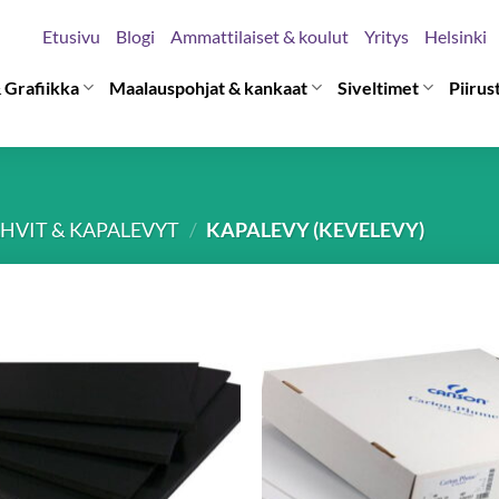
Etusivu
Blogi
Ammattilaiset & koulut
Yritys
Helsinki
 Grafiikka
Maalauspohjat & kankaat
Siveltimet
Piirus
HVIT & KAPALEVYT
/
KAPALEVY (KEVELEVY)