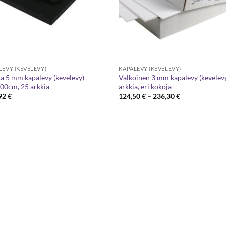
LEVY (KEVELEVY)
KAPALEVY (KEVELEVY)
a 5 mm kapalevy (kevelevy)
Valkoinen 3 mm kapalevy (kevelevy
00cm, 25 arkkia
arkkia, eri kokoja
Hintaluokka:
92
€
124,50
€
–
236,30
€
124,50 €
-
236,30 €