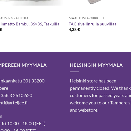
AUS & GRAFIIKKA
MAALAUSTARVIKKEET
llinmatto Bambu, 36×36, Taskuilla
TAC sivellinrulla puuvillaa
€
4,38
€
MPEREEN MYYMÄLÄ
HELSINGIN MYYMÄLÄ
nkaankatu 30 | 33200
Helsinki store has been
pere
permanently closed. We thank
 +358 3 2610 620
customers for passed years an
ti@arteljee.fi
welcome you to our Tampere 
and webstore.
n
fri 10:00 - 18:00 (EET)
10:00 - 16:00 (EET)