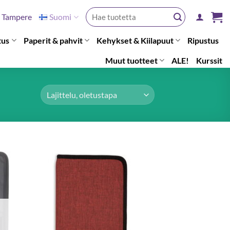
Etsi:
Tampere
Suomi
tus
Paperit & pahvit
Kehykset & Kiilapuut
Ripustus
Muut tuotteet
ALE!
Kurssit