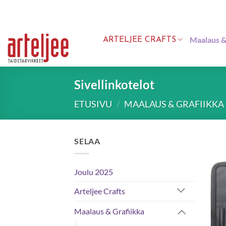
Skip
to
content
Maalaus &
ARTELJEE CRAFTS
Sivellinkotelot
ETUSIVU
/
MAALAUS & GRAFIIKKA
SELAA
Joulu 2025
Arteljee Crafts
Maalaus & Grafiikka