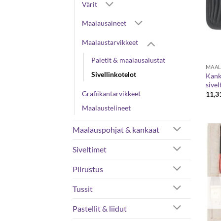
Värit
Maalausaineet
Maalaustarvikkeet
Paletit & maalausalustat
MAAL
Sivellinkotelot
Kanka
sivel
Grafiikantarvikkeet
11,3
Maalaustelineet
Maalauspohjat & kankaat
Siveltimet
Piirustus
Tussit
Pastellit & liidut