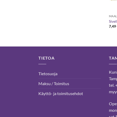
MAAL
Sive
7,49
TIETOA
TA
Kuni
Tietosuoja
Tam
Maksu / Toimitus
tel.
myyn
Käyttö- ja toimitusehdot
Ope
mon-
sat 