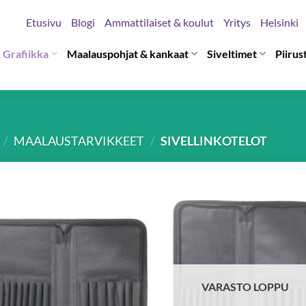
Etusivu
Blogi
Ammattilaiset & koulut
Yritys
Helsinki
 Grafiikka
Maalauspohjat & kankaat
Siveltimet
Piirus
/
MAALAUSTARVIKKEET
/
SIVELLINKOTELOT
VARASTO LOPPU