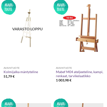
VARASTO LOPPU
AVAINTUOTE
AVAINTUOTE
Mabef M04 ateljeeteline, kampi,
Kolmijalka mäntyteline
renkaat, tarvikelaatikko
51,79
€
1 003,98
€