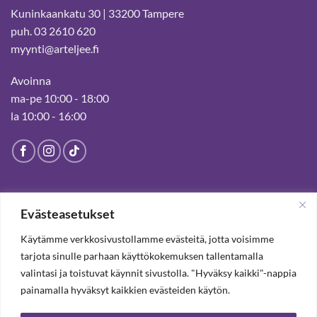
Kuninkaankatu 30 | 33200 Tampere
puh. 03 2610 620
myynti@arteljee.fi
Avoinna
ma-pe 10:00 - 18:00
la 10:00 - 16:00
HELSINGIN MYYMÄLÄ
Evästeasetukset
Suljettu pysyvästi 19.7.2025 alkaen
Käytämme verkkosivustollamme evästeitä, jotta voisimme
tarjota sinulle parhaan käyttökokemuksen tallentamalla
valintasi ja toistuvat käynnit sivustolla. "Hyväksy kaikki"-nappia
TILAA UUTISKIRJE, SAAT 20% ALENNUKSEN
painamalla hyväksyt kaikkien evästeiden käytön.