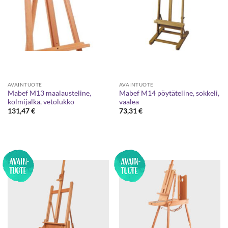
AVAINTUOTE
AVAINTUOTE
Mabef M13 maalausteline,
Mabef M14 pöytäteline, sokkeli,
kolmijalka, vetolukko
vaalea
131,47
€
73,31
€