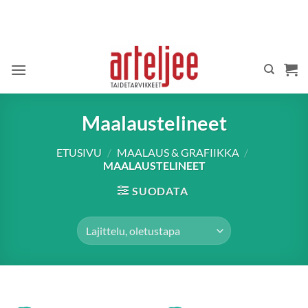
Skip
to
content
Maalaustelineet
ETUSIVU
/
MAALAUS & GRAFIIKKA
/
MAALAUSTELINEET
SUODATA