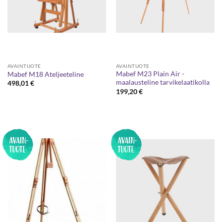
AVAINTUOTE
AVAINTUOTE
Mabef M23 Plain Air -
Mabef M18 Ateljeeteline
maalausteline tarvikelaatikolla
498,01
€
199,20
€