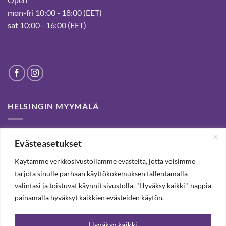
mon-fri 10:00 - 18:00 (EET)
sat 10:00 - 16:00 (EET)
HELSINGIN MYYMÄLÄ
Helsinki store has been permanently closed. We thank our
Evästeasetukset
customers for passed years and welcome you to our Tampere
shop and webstore.
Käytämme verkkosivustollamme evästeitä, jotta voisimme
tarjota sinulle parhaan käyttökokemuksen tallentamalla
valintasi ja toistuvat käynnit sivustolla. "Hyväksy kaikki"-nappia
TILAA UUTISKIRJE, SAAT 20% ALENNUKSEN
painamalla hyväksyt kaikkien evästeiden käytön.
Hyväksy kaikki
TILAA UUTISKIRJEEMME