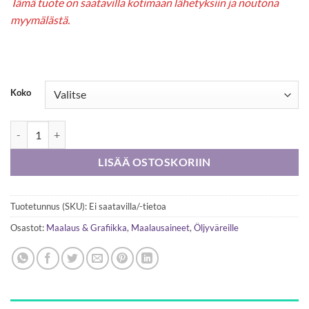
Tämä tuote on saatavilla kotimaan lähetyksiin ja noutona
myymälästä.
Koko
W&N Pellavaöljy puhdistettu (refined) määrä
LISÄÄ OSTOSKORIIN
Tuotetunnus (SKU):
Ei saatavilla/-tietoa
Osastot:
Maalaus & Grafiikka
,
Maalausaineet
,
Öljyväreille