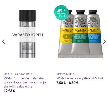
VARASTO LOPPU
MAALAUS & GRAFIIKKA
AKRYYLIVÄRIT
W&N Picture Varnish Satin
W&N Galeria akryylivärit 60 ml
Spray -loppuvernissa öljy- ja
Hintaluokka:
7,50
€
–
8,80
€
7,50 €
akryylimaalauksille
-
19,92
€
8,80 €