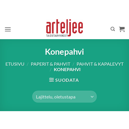
Skip
to
content
Konepahvi
ETUSIVU
/
PAPERIT & PAHVIT
/
PAHVIT & KAPALEVYT
/
KONEPAHVI
SUODATA