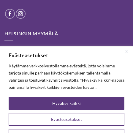
HELSINGIN MYYMÄLÄ
Helsinki store has been permanently closed. We thank our
Evästeasetukset
customers for passed years and welcome you to our Tampere
shop and webstore.
Käytämme verkkosivustollamme evästeitä, jotta voisimme
tarjota sinulle parhaan käyttökokemuksen tallentamalla
valintasi ja toistuvat käynnit sivustolla. "Hyväksy kaikki"-nappia
TILAA UUTISKIRJE, SAAT 20% ALENNUKSEN
painamalla hyväksyt kaikkien evästeiden käytön.
Hyväksy kaikki
TILAA UUTISKIRJEEMME
Evästeasetukset