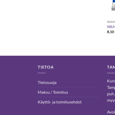
AVAI
W&N 
8,10
TIETOA
TA
Kuni
Tietosuoja
Tam
Maksu / Toimitus
puh.
myyn
Käyttö- ja toimitusehdot
Avo