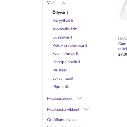
Värit
Öljyvärit
Akryylivärit
Akvarellivärit
Guassivärit
MAAL
Gambl
Peite- ja valmisvärit
taite
Syväpainovärit
27,8
Kohopainovärit
Musteet
Spraymaalit
Pigmentit
Maalausaineet
Maalaustarvikkeet
Grafiikantarvikkeet