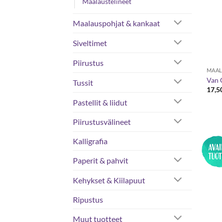
Maalaustelineet
Maalauspohjat & kankaat
Siveltimet
Piirustus
MAAL
Van 
Tussit
17,5
Pastellit & liidut
Piirustusvälineet
Kalligrafia
Paperit & pahvit
Kehykset & Kiilapuut
Ripustus
Muut tuotteet