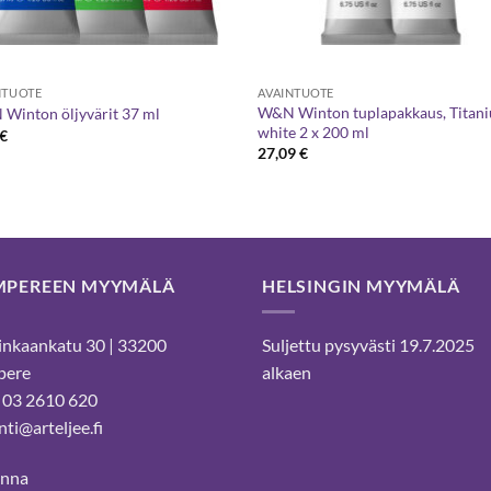
NTUOTE
AVAINTUOTE
W&N Winton tuplapakkaus, Titan
Winton öljyvärit 37 ml
white 2 x 200 ml
€
27,09
€
MPEREEN MYYMÄLÄ
HELSINGIN MYYMÄLÄ
nkaankatu 30 | 33200
Suljettu pysyvästi 19.7.2025
pere
alkaen
 03 2610 620
ti@arteljee.fi
inna