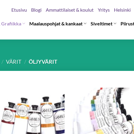
Etusivu
Blogi
Ammattilaiset & koulut
Yritys
Helsinki
 Grafiikka
Maalauspohjat & kankaat
Siveltimet
Piirus
/
VÄRIT
/
ÖLJYVÄRIT