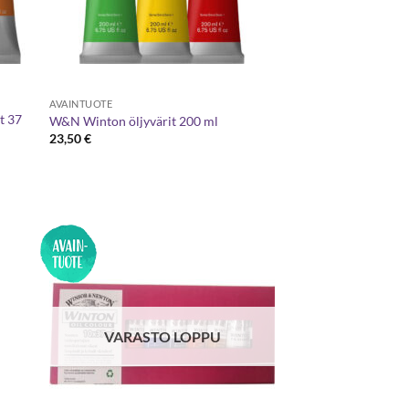
AVAINTUOTE
t 37
W&N Winton öljyvärit 200 ml
23,50
€
VARASTO LOPPU