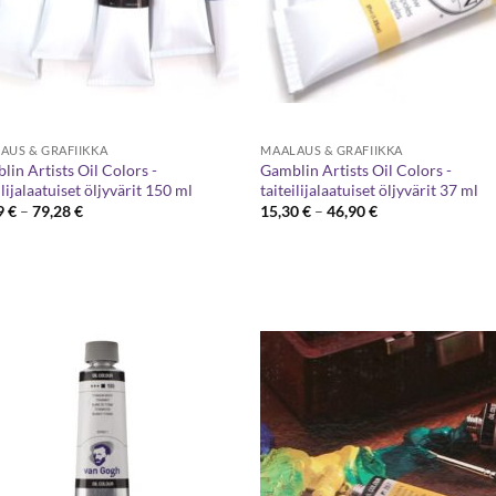
AUS & GRAFIIKKA
MAALAUS & GRAFIIKKA
in Artists Oil Colors -
Gamblin Artists Oil Colors -
ilijalaatuiset öljyvärit 150 ml
taiteilijalaatuiset öljyvärit 37 ml
Hintaluokka:
Hintaluokka:
9
€
–
79,28
€
15,30
€
–
46,90
€
27,89 €
15,30 €
-
-
79,28 €
46,90 €