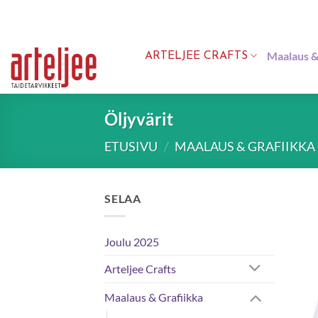
Skip
to
content
Maalaus &
ARTELJEE CRAFTS
Öljyvärit
ETUSIVU
/
MAALAUS & GRAFIIKKA
SELAA
Joulu 2025
Arteljee Crafts
Maalaus & Grafiikka