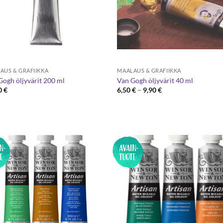
AUS & GRAFIIKKA
MAALAUS & GRAFIIKKA
Gogh öljyvärit 200 ml
Van Gogh öljyvärit 40 ml
Hintaluokka:
0
€
6,50
€
–
9,90
€
6,50 €
-
9,90 €