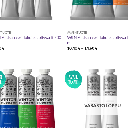
NTUOTE
AVAINTUOTE
Artisan vesiliukoiset öljyvärit 200
W&N Artisan vesiliukoiset öljyväri
ml
Hintaluokka:
0
€
10,40
€
–
14,60
€
10,40 €
-
14,60 €
VARASTO LOPPU