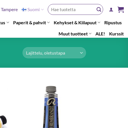
Etsi:
Tampere
Suomi
tus
Paperit & pahvit
Kehykset & Kiilapuut
Ripustus
Muut tuotteet
ALE!
Kurssit