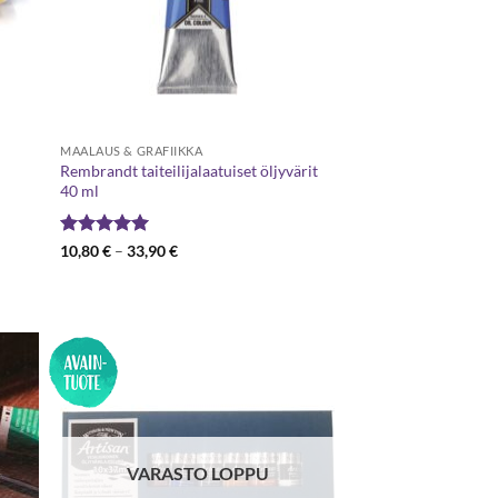
MAALAUS & GRAFIIKKA
Rembrandt taiteilijalaatuiset öljyvärit
40 ml
Arvostelu
Hintaluokka:
10,80
€
–
33,90
€
10,80 €
tuotteesta:
5
-
/ 5
33,90 €
VARASTO LOPPU