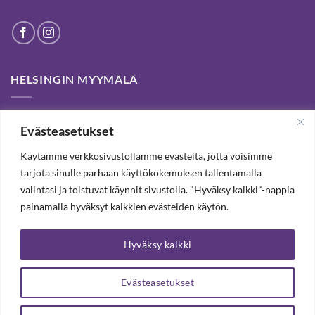
HELSINGIN MYYMÄLÄ
Helsinki store has been permanently closed. We thank our
Evästeasetukset
customers for passed years and welcome you to our Tampere
shop and webstore.
Käytämme verkkosivustollamme evästeitä, jotta voisimme
tarjota sinulle parhaan käyttökokemuksen tallentamalla
valintasi ja toistuvat käynnit sivustolla. "Hyväksy kaikki"-nappia
TILAA UUTISKIRJE, SAAT 20% ALENNUKSEN
painamalla hyväksyt kaikkien evästeiden käytön.
Hyväksy kaikki
TILAA UUTISKIRJEEMME
Evästeasetukset