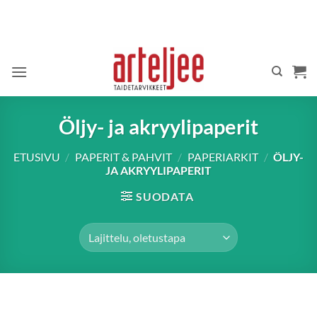
Skip
to
content
Öljy- ja akryylipaperit
ETUSIVU
/
PAPERIT & PAHVIT
/
PAPERIARKIT
/
ÖLJY-
JA AKRYYLIPAPERIT
SUODATA