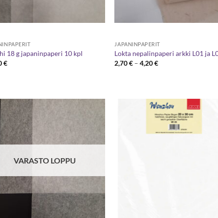
NINPAPERIT
JAPANINPAPERIT
hi 18 g japaninpaperi 10 kpl
Lokta nepalinpaperi arkki L01 ja L
Hintaluokka:
0
€
2,70
€
–
4,20
€
2,70 €
-
4,20 €
VARASTO LOPPU