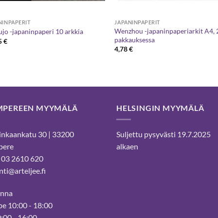
NINPAPERIT
JAPANINPAPERIT
Wenzhou -japaninpaperiarkit A4, 
ujo -japaninpaperi 10 arkkia
pakkauksessa
5
€
4,78
€
MPEREEN MYYMÄLÄ
HELSINGIN MYYMÄLÄ
nkaankatu 30 | 33200
Suljettu pysyvästi 19.7.2025
pere
alkaen
 03 2610 620
ti@arteljee.fi
inna
e 10:00 - 18:00
0:00 - 16:00