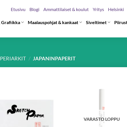
Etusivu
Blogi
Ammattilaiset & koulut
Yritys
Helsinki
 Grafiikka
Maalauspohjat & kankaat
Siveltimet
Piirus
PERIARKIT
/
JAPANINPAPERIT
VARASTO LOPPU