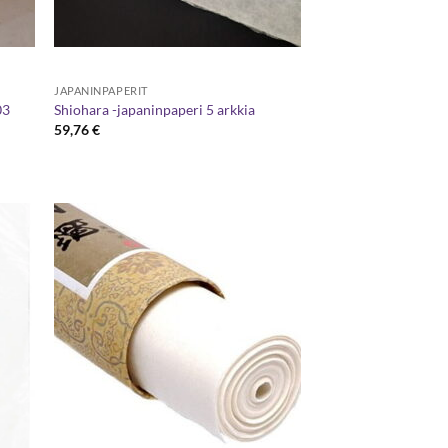
JAPANINPAPERIT
03
Shiohara -japaninpaperi 5 arkkia
59,76
€