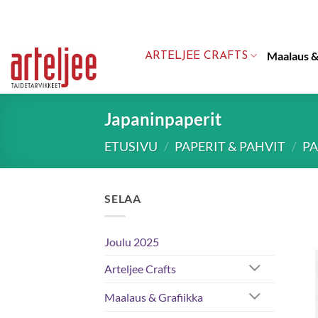
Skip
to
content
Maalaus &
ARTELJEE CRAFTS
Japaninpaperit
ETUSIVU
/
PAPERIT & PAHVIT
/
PA
SELAA
Joulu 2025
Arteljee Crafts
Maalaus & Grafiikka