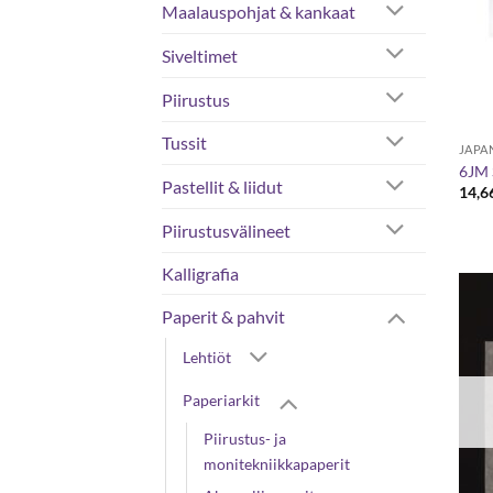
Maalauspohjat & kankaat
Siveltimet
Piirustus
Tussit
JAPA
6JM 
Pastellit & liidut
14,6
Piirustusvälineet
Kalligrafia
Paperit & pahvit
Lehtiöt
Paperiarkit
Piirustus- ja
monitekniikkapaperit