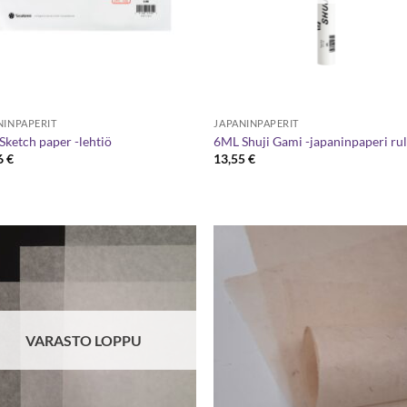
NINPAPERIT
JAPANINPAPERIT
Sketch paper -lehtiö
6ML Shuji Gami -japaninpaperi rul
6
€
13,55
€
VARASTO LOPPU