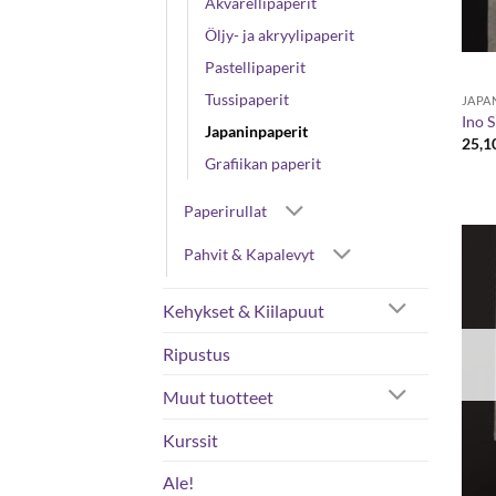
Akvarellipaperit
Öljy- ja akryylipaperit
Pastellipaperit
Tussipaperit
JAPA
Ino S
Japaninpaperit
25,1
Grafiikan paperit
Paperirullat
Pahvit & Kapalevyt
Kehykset & Kiilapuut
Ripustus
Muut tuotteet
Kurssit
Ale!