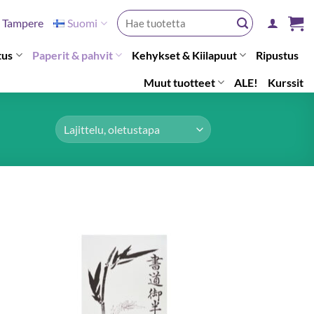
Etsi:
Tampere
Suomi
tus
Paperit & pahvit
Kehykset & Kiilapuut
Ripustus
Muut tuotteet
ALE!
Kurssit