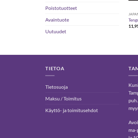
Poistotuotteet
JAPA
Avaintuote
Teng
11,9
Uutuudet
TIETOA
TA
Kuni
Tietosuoja
Tam
Maksu / Toimitus
puh.
myyn
Käyttö- ja toimitusehdot
Avo
ma-p
la 1