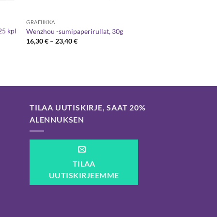
GRAFIIKKA
25 kpl
Wenzhou -sumipaperirullat, 30g
Hintaluokka:
16,30
€
–
23,40
€
16,30 €
-
23,40 €
TILAA UUTISKIRJE, SAAT 20%
ALENNUKSEN
TILAA
UUTISKIRJEEMME