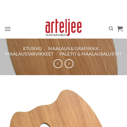
Skip
to
content
ETUSIVU
/
MAALAUS & GRAFIIKKA
/
MAALAUSTARVIKKEET
/
PALETIT & MAALAUSALUSTAT