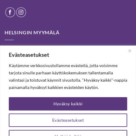
HELSINGIN MYYMÄLÄ
Helsinki store has been permanently closed. We thank our
Evästeasetukset
customers for passed years and welcome you to our Tampere
shop and webstore.
Käytämme verkkosivustollamme evästeitä, jotta voisimme
tarjota sinulle parhaan käyttökokemuksen tallentamalla
valintasi ja toistuvat käynnit sivustolla. "Hyväksy kaikki"-nappia
TILAA UUTISKIRJE, SAAT 20% ALENNUKSEN
painamalla hyväksyt kaikkien evästeiden käytön.
Hyväksy kaikki
TILAA UUTISKIRJEEMME
Evästeasetukset