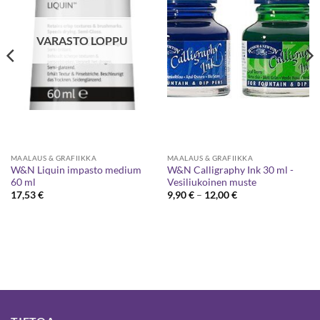
VARASTO LOPPU
MAALAUS & GRAFIIKKA
MAALAUS & GRAFIIKKA
W&N Liquin impasto medium
W&N Calligraphy Ink 30 ml -
60 ml
Vesiliukoinen muste
Hintaluokka:
17,53
€
9,90
€
–
12,00
€
9,90 €
-
12,00 €