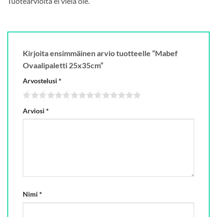
Tuotearvioita ei vielä ole.
Kirjoita ensimmäinen arvio tuotteelle “Mabef
Ovaalipaletti 25x35cm”
Arvostelusi
*
Arviosi
*
Nimi
*