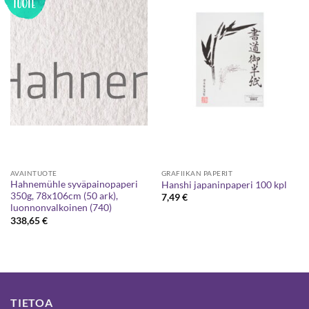
AVAINTUOTE
GRAFIIKAN PAPERIT
Hahnemühle syväpainopaperi
Hanshi japaninpaperi 100 kpl
350g, 78x106cm (50 ark),
7,49
€
luonnonvalkoinen (740)
338,65
€
TIETOA