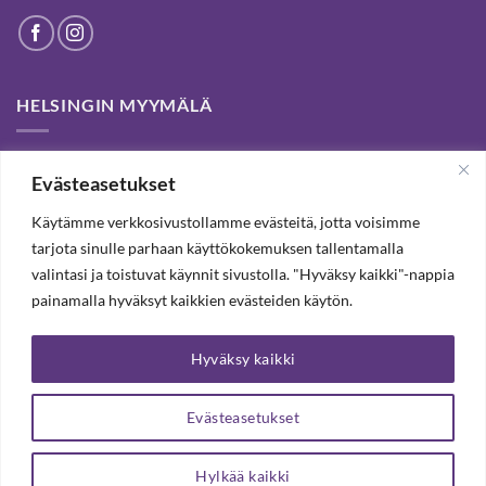
HELSINGIN MYYMÄLÄ
Helsinki store has been permanently closed. We thank our
Evästeasetukset
customers for passed years and welcome you to our Tampere
shop and webstore.
Käytämme verkkosivustollamme evästeitä, jotta voisimme
tarjota sinulle parhaan käyttökokemuksen tallentamalla
valintasi ja toistuvat käynnit sivustolla. "Hyväksy kaikki"-nappia
TILAA UUTISKIRJE, SAAT 20% ALENNUKSEN
painamalla hyväksyt kaikkien evästeiden käytön.
Hyväksy kaikki
TILAA UUTISKIRJEEMME
Evästeasetukset
Hylkää kaikki