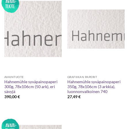
AVAINTUOTE
GRAFIIKAN PAPERIT
Hahnemühle syväpainopaperi
Hahnemühle syväpainopaperi
300g, 78x106cm (50 ark), eri
350g, 78x106cm (3 arkkia),
sävyjä
luonnonvalkoinen 740
390,00
€
27,49
€