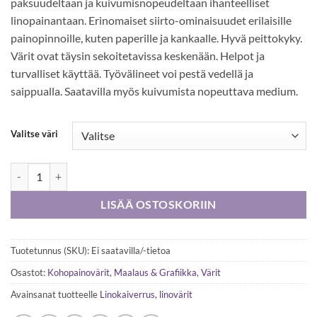
paksuudeltaan ja kuivumisnopeudeltaan ihanteelliset
18,40 €
linopainantaan. Erinomaiset siirto-ominaisuudet erilaisille
painopinnoille, kuten paperille ja kankaalle. Hyvä peittokyky.
Värit ovat täysin sekoitetavissa keskenään. Helpot ja
turvalliset käyttää. Työvälineet voi pestä vedellä ja
saippualla. Saatavilla myös kuivumista nopeuttava medium.
Valitse väri
DR Block Printing Ink vesiliukoinen kohopainoväri 250 ml määrä
LISÄÄ OSTOSKORIIN
Tuotetunnus (SKU):
Ei saatavilla/-tietoa
Osastot:
Kohopainovärit
,
Maalaus & Grafiikka
,
Värit
Avainsanat tuotteelle
Linokaiverrus
,
linovärit