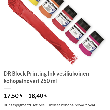
DR Block Printing Ink vesiliukoinen
kohopainoväri 250 ml
Hintaluokka:
17,50
–
18,40
€
€
17,50 €
Runsaspigmenttiset, vesiliukoiset kohopainovärit ovat
-