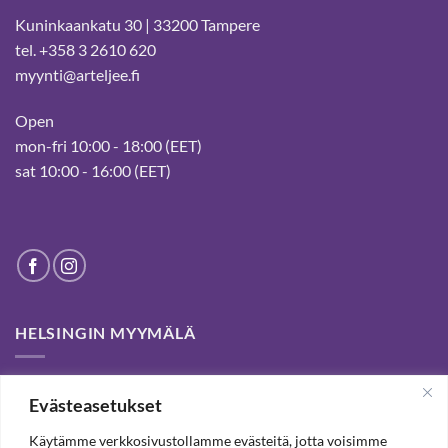
Kuninkaankatu 30 | 33200 Tampere
tel. +358 3 2610 620
myynti@arteljee.fi
Open
mon-fri 10:00 - 18:00 (EET)
sat 10:00 - 16:00 (EET)
HELSINGIN MYYMÄLÄ
Helsinki store has been permanently closed. We thank our
Evästeasetukset
customers for passed years and welcome you to our Tampere
shop and webstore.
Käytämme verkkosivustollamme evästeitä, jotta voisimme