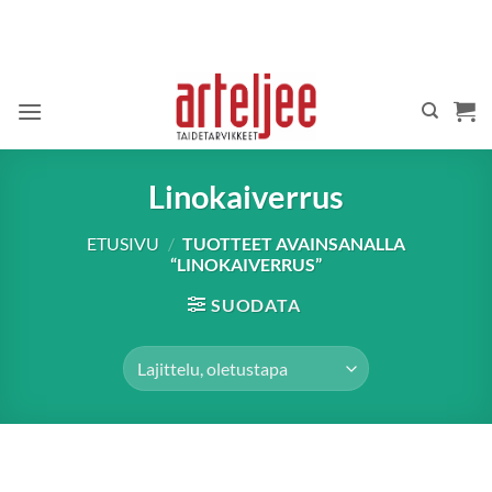
Skip
to
content
Linokaiverrus
ETUSIVU
/
TUOTTEET AVAINSANALLA
“LINOKAIVERRUS”
SUODATA