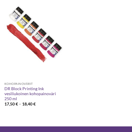
KOHOPAINOVÄRIT
DR Block Printing Ink
vesiliukoinen kohopainoväri
250 ml
Hintaluokka:
17,50
€
–
18,40
€
17,50 €
-
18,40 €