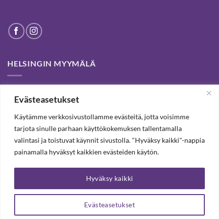
HELSINGIN MYYMÄLÄ
Helsinki store has been permanently closed. We thank our
Evästeasetukset
customers for passed years and welcome you to our Tampere
shop and webstore.
Käytämme verkkosivustollamme evästeitä, jotta voisimme
tarjota sinulle parhaan käyttökokemuksen tallentamalla
valintasi ja toistuvat käynnit sivustolla. "Hyväksy kaikki"-nappia
TILAA UUTISKIRJE, SAAT 20% ALENNUKSEN
painamalla hyväksyt kaikkien evästeiden käytön.
Hyväksy kaikki
TILAA UUTISKIRJEEMME
Evästeasetukset