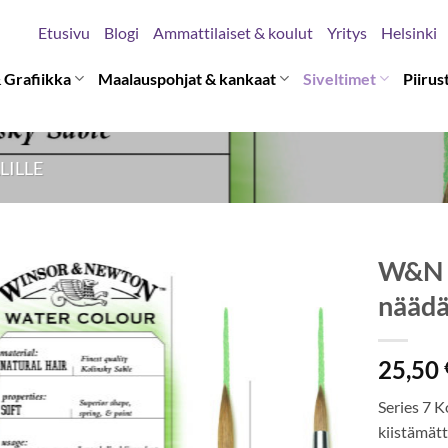
Etusivu
Blogi
Ammattilaiset & koulut
Yritys
Helsinki
 Grafiikka
Maalauspohjat & kankaat
Siveltimet
Piirus
LILLE
W&N S
näädä
25,50
Series 7 
kiistämättä