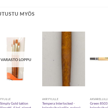
UTUSTU MYÖS
VARASTO LOPPU
YYLILLE
AKRYYLILLE
AKVARELLILL
Simply Gold taklon
Tempera Interlocked -
Green 8503
llinsetti, 4 kpl, pienet
keinokuitusivellin, pyöreä
keinokuitusi