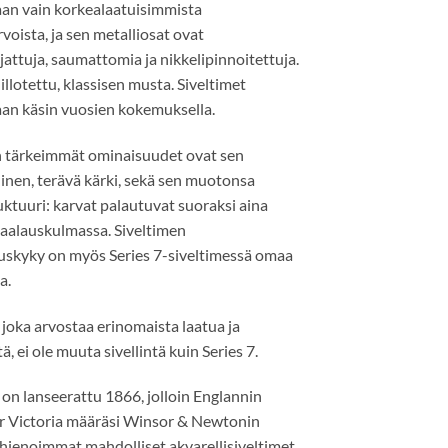
aan vain korkealaatuisimmista
oista, ja sen metalliosat ovat
attuja, saumattomia ja nikkelipinnoitettuja.
iillotettu, klassisen musta. Siveltimet
aan käsin vuosien kokemuksella.
n tärkeimmät ominaisuudet ovat sen
inen, terävä kärki, sekä sen muotonsa
uktuuri: karvat palautuvat suoraksi aina
maalauskulmassa. Siveltimen
auskyky on myös Series 7-siveltimessä omaa
a.
 joka arvostaa erinomaista laatua ja
ä, ei ole muuta sivellintä kuin Series 7.
 on lanseerattu 1866, jolloin Englannin
r Victoria määräsi Winsor & Newtonin
 hienoimmat mahdolliset akvarellisiveltimet