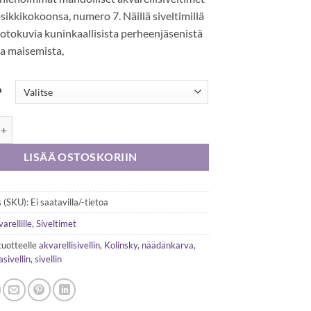
ikkikokoonsa, numero 7. Näillä siveltimillä
otokuvia kuninkaallisista perheenjäsenistä
ta maisemista,
o
 7 Kolinsky sable -näädänkarvasivellin määrä
LISÄÄ OSTOSKORIIN
 (SKU):
Ei saatavilla/-tietoa
arellille
,
Siveltimet
tuotteelle
akvarellisivellin
,
Kolinsky
,
näädänkarva
,
sivellin
,
sivellin