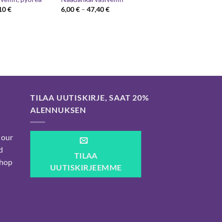
Hintaluokka:
Hintaluokka:
10
€
6,00
€
–
47,40
€
2,70 €
6,00 €
-
-
12,10 €
47,40 €
TILAA UUTISKIRJE, SAAT 20%
ALENNUKSEN
 our
d
TILAA
shop
UUTISKIRJEEMME