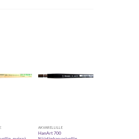
E
AKVARELLILLE
HanArt 700
vellin, pyöreä
Näädänkarvasivellin