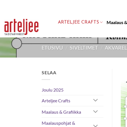
Skip
to
content
Maalaus &
ARTELJEE CRAFTS
ETUSIVU
/
SIVELTIMET
/
AKVAREL
SELAA
Joulu 2025
Arteljee Crafts
Maalaus & Grafiikka
Maalauspohjat &