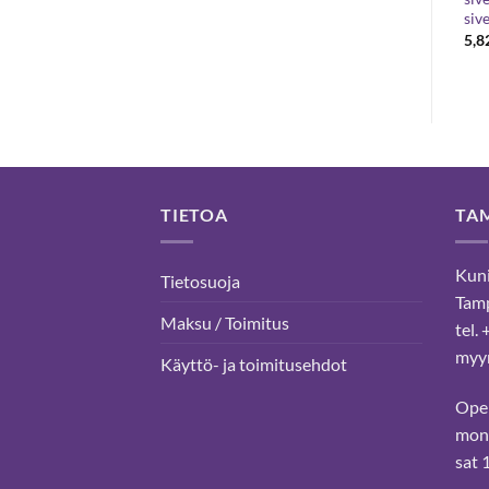
siv
:
Hintaluokka:
27,57
€
2,70
€
–
5,30
€
2,70 €
5,8
-
5,30 €
TIETOA
TA
Kuni
Tietosuoja
Tam
Maksu / Toimitus
tel.
myyn
Käyttö- ja toimitusehdot
Ope
mon-
sat 