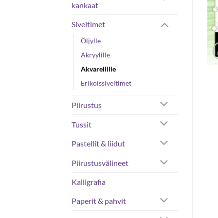
kankaat
Siveltimet
Öljylle
Akryylille
Akvarellille
Erikoissiveltimet
Piirustus
Tussit
Pastellit & liidut
Piirustusvälineet
Kalligrafia
Paperit & pahvit