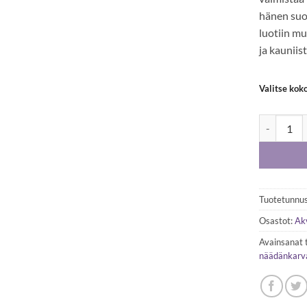
hänen suos
luotiin mu
ja kauniis
Valitse kok
W&N Series
Tuotetunnus
Osastot:
Akv
Avainsanat 
näädänkarva