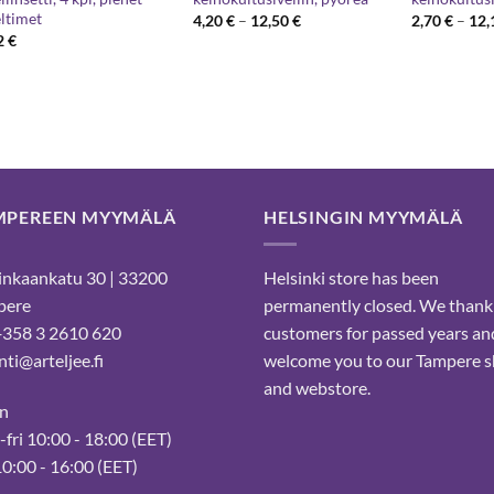
eltimet
Hintaluokka:
4,20
€
–
12,50
€
2,70
€
–
12,
4,20 €
2
€
-
12,50 €
MPEREEN MYYMÄLÄ
HELSINGIN MYYMÄLÄ
nkaankatu 30 | 33200
Helsinki store has been
pere
permanently closed. We thank
 +358 3 2610 620
customers for passed years an
ti@arteljee.fi
welcome you to our Tampere 
and webstore.
n
fri 10:00 - 18:00 (EET)
10:00 - 16:00 (EET)