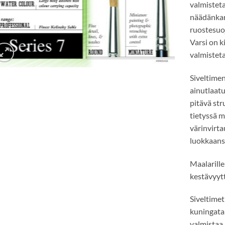
valmistet
näädänkarv
ruostesuoj
Varsi on k
valmistet
Siveltime
ainutlaatu
pitävä str
tietyssä 
värinvirt
luokkaans
Maalarille
kestävyytt
Siveltimet
kuningata
valmistaa