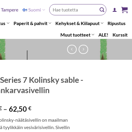
Etsi:
Tampere
Suomi
tus
Paperit & pahvit
Kehykset & Kiilapuut
Ripustus
Muut tuotteet
ALE!
Kurssit
eries 7 Kolinsky sable -
nkarvasivellin
Hintaluokka:
–
62,50
€
€
25,50 €
Kolinsky-näätäsivellin on maailman
-
 tyylikkäin vesivärisivellin. Sivellin
62,50 €