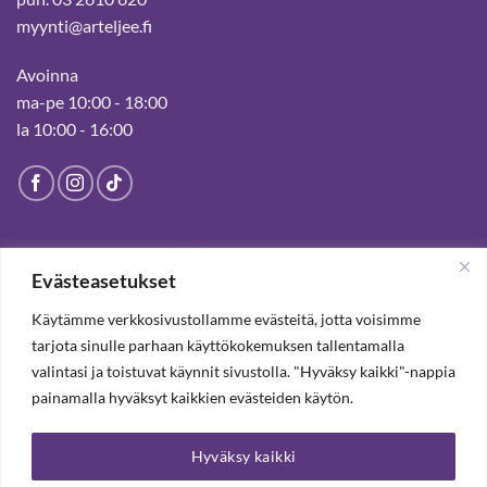
myynti@arteljee.fi
Avoinna
ma-pe 10:00 - 18:00
la 10:00 - 16:00
HELSINGIN MYYMÄLÄ
Evästeasetukset
Suljettu pysyvästi 19.7.2025 alkaen
Käytämme verkkosivustollamme evästeitä, jotta voisimme
tarjota sinulle parhaan käyttökokemuksen tallentamalla
valintasi ja toistuvat käynnit sivustolla. "Hyväksy kaikki"-nappia
TILAA UUTISKIRJE, SAAT 20% ALENNUKSEN
painamalla hyväksyt kaikkien evästeiden käytön.
Hyväksy kaikki
TILAA UUTISKIRJEEMME