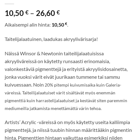
Hintaluokka:
10,50
–
26,60
€
€
10,50 €
€
Aikaisempi alin hinta:
10,50
.
-
26,60 €
Taitelijalaatuinen, laadukas akryylivärisarja!
Näissä Winsor & Newtonin taiteilijalaatuisissa
akryyliväreissä on käytetty runsaasti erinomaisia,
valonkestäviä pigmenttejä ja erityistä akryylisidosainetta,
jonka vuoksi värit eivät juurikaan tummene tai sammu
kuivuessaan. Noin
20% pitempi kuivumisaika kuin Galeria-
väreissä. Taiteilijalaatuiset värit sisältävät myös enemmän
pigmenttiä kuin harrastelijalaatuiset ja kestävät siten paremmin
mediumeilla jatkamista menettämättä värin tehoa.
Artists’ Acrylic -väreissä on myös käytetty useita kalliimpia
pigmenttejä, ja niissä tuubin hinnan määrittääkin pigmentin
hinta. Pigmenttien hintaan vaikuttaa esimerkiksi niiden