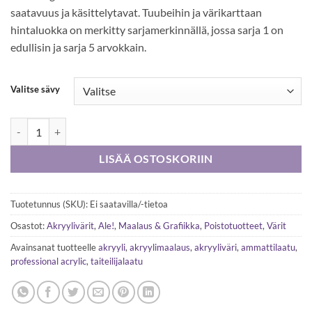
saatavuus ja käsittelytavat. Tuubeihin ja värikarttaan
hintaluokka on merkitty sarjamerkinnällä, jossa sarja 1 on
edullisin ja sarja 5 arvokkain.
Valitse sävy
W&N Professional Acrylic -taiteilijalaatuiset akryylivärit 60 ml määrä
LISÄÄ OSTOSKORIIN
Tuotetunnus (SKU):
Ei saatavilla/-tietoa
Osastot:
Akryylivärit
,
Ale!
,
Maalaus & Grafiikka
,
Poistotuotteet
,
Värit
Avainsanat tuotteelle
akryyli
,
akryylimaalaus
,
akryyliväri
,
ammattilaatu
,
professional acrylic
,
taiteilijalaatu