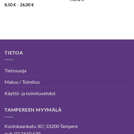
Arvostelu
Hintaluokka:
8,50
€
–
26,00
€
8,50 €
tuotteesta:
5
-
/ 5
26,00 €
TIETOA
Tietosuoja
Maksu / Toimitus
Käyttö- ja toimitusehdot
TAMPEREEN MYYMÄLÄ
Kuninkaankatu 30 | 33200 Tampere
puh. 03 2610 620