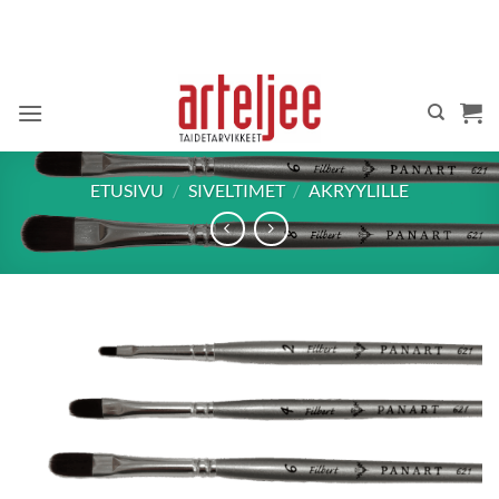
Skip
to
content
ETUSIVU
/
SIVELTIMET
/
AKRYYLILLE