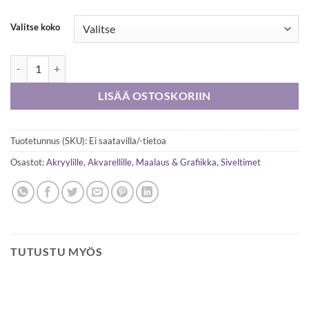
Valitse koko
Panart 621 keinokuitusiveltimet, filbert määrä
LISÄÄ OSTOSKORIIN
Tuotetunnus (SKU):
Ei saatavilla/-tietoa
Osastot:
Akryylille
,
Akvarellille
,
Maalaus & Grafiikka
,
Siveltimet
TUTUSTU MYÖS