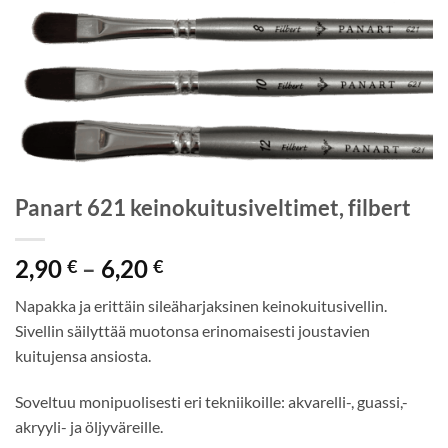
Panart 621 keinokuitusiveltimet, filbert
Hintaluokka:
2,90
–
6,20
€
€
2,90 €
Napakka ja erittäin sileäharjaksinen keinokuitusivellin.
-
Sivellin säilyttää muotonsa erinomaisesti joustavien
6,20 €
kuitujensa ansiosta.
Soveltuu monipuolisesti eri tekniikoille: akvarelli-, guassi,-
akryyli- ja öljyväreille.