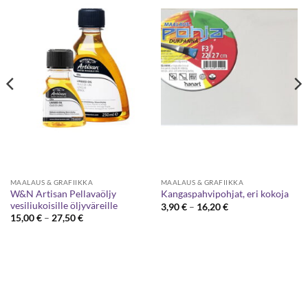
MAALAUS & GRAFIIKKA
MAALAUS & GRAFIIKKA
W&N Artisan Pellavaöljy
Kangaspahvipohjat, eri kokoja
vesiliukoisille öljyväreille
Hintaluokka:
3,90
€
–
16,20
€
3,90 €
Hintaluokka:
15,00
€
–
27,50
€
-
15,00 €
16,20 €
-
27,50 €