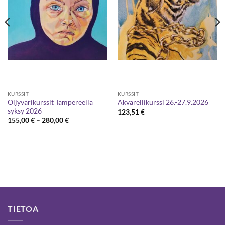
KURSSIT
KURSSIT
Öljyvärikurssit Tampereella
Akvarellikurssi 26.-27.9.2026
syksy 2026
123,51
€
Hintaluokka:
155,00
€
–
280,00
€
155,00 €
-
280,00 €
TIETOA