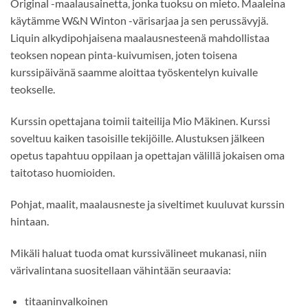
Original -maalausainetta, jonka tuoksu on mieto. Maaleina
käytämme W&N Winton -värisarjaa ja sen perussävyjä.
Liquin alkydipohjaisena maalausnesteenä mahdollistaa
teoksen nopean pinta-kuivumisen, joten toisena
kurssipäivänä saamme aloittaa työskentelyn kuivalle
teokselle.
Kurssin opettajana toimii taiteilija Mio Mäkinen. Kurssi
soveltuu kaiken tasoisille tekijöille. Alustuksen jälkeen
opetus tapahtuu oppilaan ja opettajan välillä jokaisen oma
taitotaso huomioiden.
Pohjat, maalit, maalausneste ja siveltimet kuuluvat kurssin
hintaan.
Mikäli haluat tuoda omat kurssivälineet mukanasi, niin
värivalintana suositellaan vähintään seuraavia:
titaaninvalkoinen