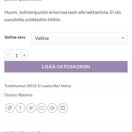
Huom. Julisteripustin ei korvaa lasin alle laittamista. Ei siis
suositella uniikkeihin töihin.
Valitse sävy
Julisteripustin magneeteilla 22 cm, 3 väriä määrä
LISÄÄ OSTOSKORIIN
Tuotetunnus (SKU):
Ei saatavilla/-tietoa
Osasto:
Ripustus