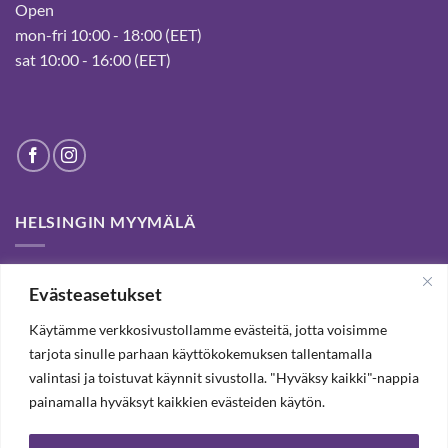
Open
mon-fri 10:00 - 18:00 (EET)
sat 10:00 - 16:00 (EET)
HELSINGIN MYYMÄLÄ
Helsinki store has been permanently closed. We thank our
Evästeasetukset
customers for passed years and welcome you to our Tampere
shop and webstore.
Käytämme verkkosivustollamme evästeitä, jotta voisimme
tarjota sinulle parhaan käyttökokemuksen tallentamalla
valintasi ja toistuvat käynnit sivustolla. "Hyväksy kaikki"-nappia
TILAA UUTISKIRJE, SAAT 20% ALENNUKSEN
painamalla hyväksyt kaikkien evästeiden käytön.