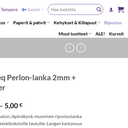
Etsi:
Tampere
Suomi
tus
Paperit & pahvit
Kehykset & Kiilapuut
Ripustus
Muut tuotteet
ALE!
Kurssit
eq Perlon-lanka 2mm +
er
Hintaluokka:
–
5,00
€
4,00 €
on, läpinäkyvä, muovinen ripustuslanka
-
a keskikokoisille tauluille. Langan kantavuus
5,00 €