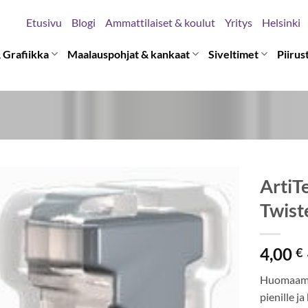
Etusivu
Blogi
Ammattilaiset & koulut
Yritys
Helsinki
 Grafiikka
Maalauspohjat & kankaat
Siveltimet
Piirus
ArtiT
Twist
4,00
€
Huomaamat
pienille j