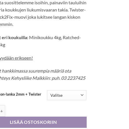
a suosittelemme isoihin, painaviin tauluihin
ria koukkujen liukumisvaaran takia. Twister-
ick2Fix-muovi joka lukitsee langan kiskon
emmin.
 eri koukuilla:
Minikoukku 4kg, Ratched-
5kg
ydään erikseen!
et hankkimassa suurempia määriä ota
hteys Kehysliike Malkkiin:
puh. 03 2237425
lon-lanka 2mm + Twister
rlon-lanka 2mm + Twister määrä
LISÄÄ OSTOSKORIIN