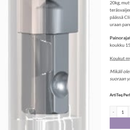
20kg, mutt
teräsvaije
päässä Cl
uraan par
Painorajat
koukku 1
Koukut my
Mikäli ol
suoraan y
ArtiTeq Per
ArtiTeq Pe