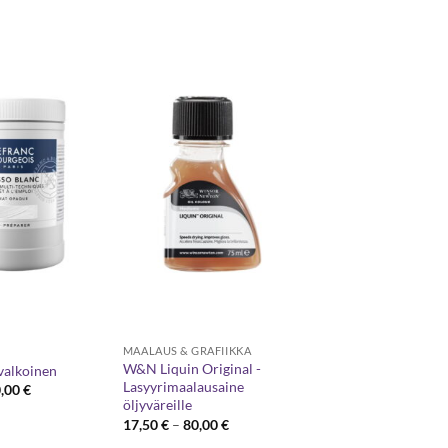
MAALAUS & GRAFIIKKA
W&N Liquin Original -
valkoinen
Lasyyrimaalausaine
Hintaluokka:
0,00
€
22,00 €
öljyväreille
-
Hintaluokka:
17,50
€
–
80,00
€
50,00 €
17,50 €