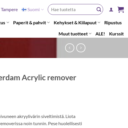
Etsi:
Tampere
Suomi
tus
Paperit & pahvit
Kehykset & Kiilapuut
Ripustus
Muut tuotteet
ALE!
Kurssit
rdam Acrylic remover
ivuneen akryylivärin siveltimistä. Liota
 removerissa noin tunnin. Pese huolellisesti