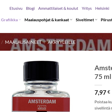
Etusivu
Blogi
Ammattilaiset & koulut
Yritys
Helsinki
 Grafiikka
Maalauspohjat & kankaat
Siveltimet
Piirus
/
MAALAUSAINEET
/
AKRYYLEILLE
Amste
75 ml
7,97
€
Poistaa ku
sivellintä