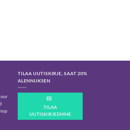
-
80,00 €
TILAA UUTISKIRJE, SAAT 20%
ALENNUKSEN
 our
d
TILAA
shop
UUTISKIRJEEMME