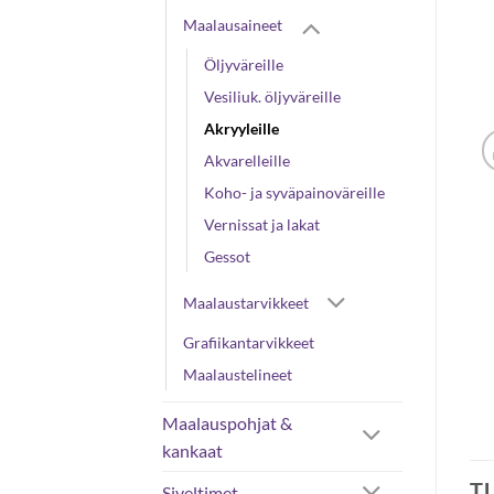
Maalausaineet
Öljyväreille
Vesiliuk. öljyväreille
Akryyleille
Akvarelleille
Koho- ja syväpainoväreille
Vernissat ja lakat
Gessot
Maalaustarvikkeet
Grafiikantarvikkeet
Maalaustelineet
Maalauspohjat &
kankaat
T
Siveltimet