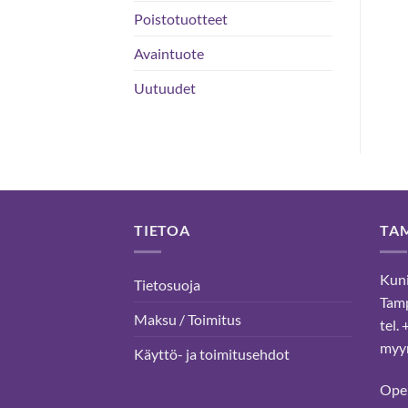
22,50 €
tuotteesta:
5
Poistotuotteet
-
/ 5
26,50 €
Avaintuote
Uutuudet
TIETOA
TA
Kuni
Tietosuoja
Tam
Maksu / Toimitus
tel.
myyn
Käyttö- ja toimitusehdot
Ope