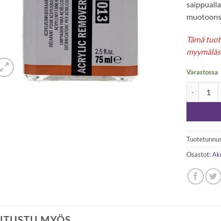
saippualla
muotoonsa
Tämä tuote
myymäläs
Varastossa
Amsterdam 
Tuotetunnus
Osastot:
Akr
UTUSTU MYÖS