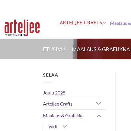
Skip
to
content
Maalaus &
ARTELJEE CRAFTS
ETUSIVU
/
MAALAUS & GRAFIIKKA
SELAA
Joulu 2025
Arteljee Crafts
Maalaus & Grafiikka
Värit