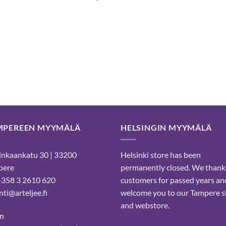
MPEREEN MYYMÄLÄ
HELSINGIN MYYMÄLÄ
nkaankatu 30 | 33200
Helsinki store has been
pere
permanently closed. We thank
 +358 3 2610 620
customers for passed years an
ti@arteljee.fi
welcome you to our Tampere 
and webstore.
n