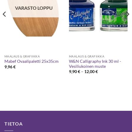
VARASTO LOPPU
MAALAUS & GRAFIIKKA
MAALAUS & GRAFIIKKA
W&N Calligraphy Ink 30 ml -
Mabef Ovaalipaletti 25x35cm
Vesiliukoinen muste
9,96
€
Hintaluokka:
9,90
€
–
12,00
€
9,90 €
-
12,00 €
TIETOA