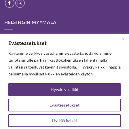
HELSINGIN MYYMÄLÄ
Helsinki store has been permanently closed. We thank our
Evästeasetukset
customers for passed years and welcome you to our Tampere
shop and webstore.
Käytämme verkkosivustollamme evästeitä, jotta voisimme
tarjota sinulle parhaan käyttökokemuksen tallentamalla
valintasi ja toistuvat käynnit sivustolla. "Hyväksy kaikki"-nappia
TILAA UUTISKIRJE, SAAT 20% ALENNUKSEN
painamalla hyväksyt kaikkien evästeiden käytön.
Hyväksy kaikki
TILAA UUTISKIRJEEMME
Evästeasetukset
Hylkää kaikki
Copyright 2026 ©
Arteljee Oy