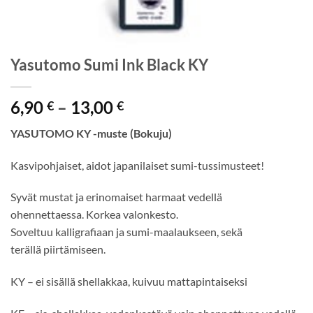
Yasutomo Sumi Ink Black KY
Hintaluokka:
6,90
–
13,00
€
€
6,90 €
YASUTOMO KY -muste (Bokuju)
-
13,00 €
Kasvipohjaiset, aidot japanilaiset sumi-tussimusteet!
Syvät mustat ja erinomaiset harmaat vedellä
ohennettaessa. Korkea valonkesto.
Soveltuu kalligrafiaan ja sumi-maalaukseen, sekä
terällä piirtämiseen.
KY – ei sisällä shellakkaa, kuivuu mattapintaiseksi