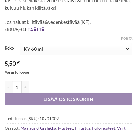
KF – sis. shellakkaa, vedenkestävä vain ohennettuna vedellä,
kuivuu hiukan kiiltäväksi
Jos haluat kiiltävää&vedenkestävää (KF),
sitä löydät
TÄÄLTÄ.
POISTA
Koko
5,50
€
Varasto loppu
Yasutomo Sumi Ink Black KY määrä
LISÄÄ OSTOSKORIIN
Tuotetunnus (SKU):
10701002
Osastot:
Maalaus & Grafiikka
,
Musteet
,
Piirustus
,
Pullomusteet
,
Värit