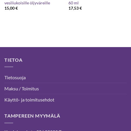
vesiliukoisille öljyväreille
60 ml
15,00
€
17,53
€
TIETOA
Tietosuoja
Maksu / Toimitus
Käyttö- ja toimitusehdot
TAMPEREEN MYYMÄLÄ