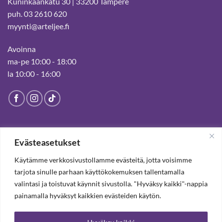
Kuninkaankatu 30 | 33200 Tampere
puh. 03 2610 620
myynti@arteljee.fi
Avoinna
ma-pe 10:00 - 18:00
la 10:00 - 16:00
HELSINGIN MYYMÄLÄ
Evästeasetukset
Suljettu pysyvästi 19.7.2025 alkaen
Käytämme verkkosivustollamme evästeitä, jotta voisimme
tarjota sinulle parhaan käyttökokemuksen tallentamalla
valintasi ja toistuvat käynnit sivustolla. "Hyväksy kaikki"-nappia
TILAA UUTISKIRJE, SAAT 20% ALENNUKSEN
painamalla hyväksyt kaikkien evästeiden käytön.