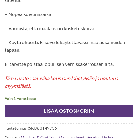
– Nopea kuivumisaika
– Varmista, että maalaus on kosketuskuiva
– Käytä ohuesti. Ei sovellukäytettäväksi maalausaineiden
tapaan.
Ei tarvitse poistaa lopullisen vernissakerroksen alta.
Tämä tuote saatavilla kotimaan lähetyksiin ja noutona
myymälästä.
Vain 1 varastossa
LISÄÄ OSTOSKORIIN
Tuotetunnus (SKU):
3149736
Osastot:
Maalaus & Grafiikka
,
Maalausaineet
,
Vernissat ja lakat