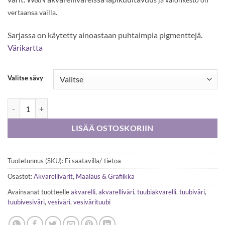
16,90 €
vertaansa vailla.
Sarjassa on käytetty ainoastaan puhtaimpia pigmenttejä.
Värikartta
Valitse sävy
W&N Professional Watercolour, 5 ml akvarellituubit määrä
LISÄÄ OSTOSKORIIN
Tuotetunnus (SKU):
Ei saatavilla/-tietoa
Osastot:
Akvarellivärit
,
Maalaus & Grafiikka
Avainsanat tuotteelle
akvarelli
,
akvarelliväri
,
tuubiakvarelli
,
tuubiväri
,
tuubivesiväri
,
vesiväri
,
vesivärituubi