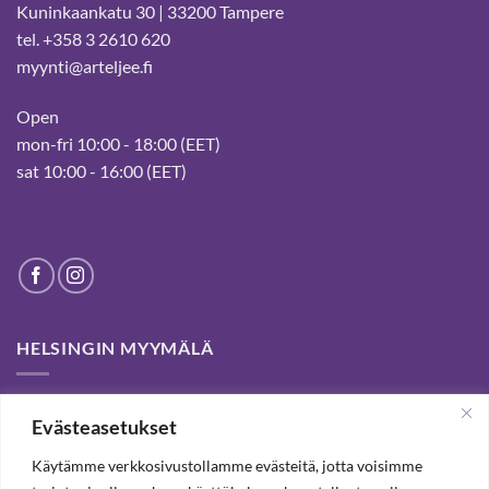
Kuninkaankatu 30 | 33200 Tampere
tel. +358 3 2610 620
myynti@arteljee.fi
Open
mon-fri 10:00 - 18:00 (EET)
sat 10:00 - 16:00 (EET)
HELSINGIN MYYMÄLÄ
Helsinki store has been permanently closed. We thank our
Evästeasetukset
customers for passed years and welcome you to our Tampere
shop and webstore.
Käytämme verkkosivustollamme evästeitä, jotta voisimme