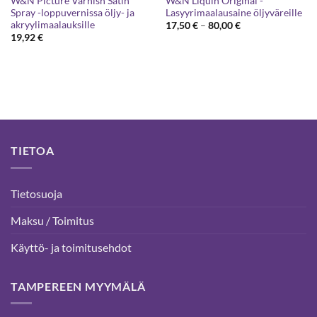
W&N Picture Varnish Satin
W&N Liquin Original -
Spray -loppuvernissa öljy- ja
Lasyyrimaalausaine öljyväreille
akryylimaalauksille
Hintaluokka:
17,50
€
–
80,00
€
17,50 €
19,92
€
-
80,00 €
TIETOA
Tietosuoja
Maksu / Toimitus
Käyttö- ja toimitusehdot
TAMPEREEN MYYMÄLÄ