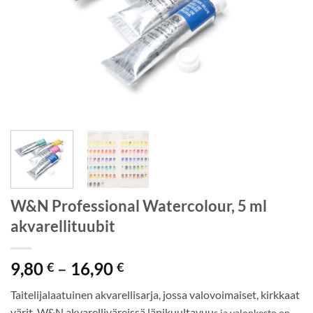
W&N Professional Watercolour, 5 ml
akvarellituubit
Hintaluokka:
9,80
–
16,90
€
€
9,80 €
Taitelijalaatuinen akvarellisarja, jossa valovoimaiset, kirkkaat
-
värit. W&N akvarelliväreissä läpikuultavuu
s ja valonkesto on