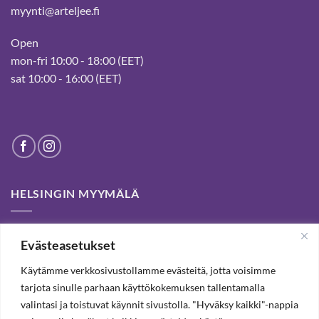
myynti@arteljee.fi
Open
mon-fri 10:00 - 18:00 (EET)
sat 10:00 - 16:00 (EET)
HELSINGIN MYYMÄLÄ
Helsinki store has been permanently closed. We thank our
Evästeasetukset
customers for passed years and welcome you to our Tampere
shop and webstore.
Käytämme verkkosivustollamme evästeitä, jotta voisimme
tarjota sinulle parhaan käyttökokemuksen tallentamalla
valintasi ja toistuvat käynnit sivustolla. "Hyväksy kaikki"-nappia
TILAA UUTISKIRJE, SAAT 20% ALENNUKSEN