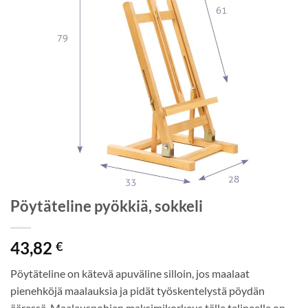
Pöytäteline pyökkiä, sokkeli
43,82
€
Pöytäteline on kätevä apuväline silloin, jos maalaat
pienehköjä maalauksia ja pidät työskentelystä pöydän
ääressä. Maalauspohjan maksimikorkeus tälle telineelle on