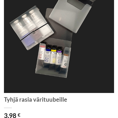
Tyhjä rasia värituubeille
3,98
€