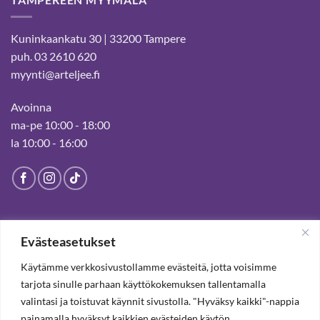
Kuninkaankatu 30 | 33200 Tampere
puh. 03 2610 620
myynti@arteljee.fi
Avoinna
ma-pe 10:00 - 18:00
la 10:00 - 16:00
HELSINGIN MYYMÄLÄ
Evästeasetukset
Suljettu pysyvästi 19.7.2025 alkaen
Käytämme verkkosivustollamme evästeitä, jotta voisimme
tarjota sinulle parhaan käyttökokemuksen tallentamalla
valintasi ja toistuvat käynnit sivustolla. "Hyväksy kaikki"-nappia
TILAA UUTISKIRJE, SAAT 20% ALENNUKSEN
painamalla hyväksyt kaikkien evästeiden käytön.