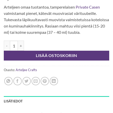
Arteljeen omaa tuotantoa, tamperelaisen
Private Casen
valmistamat pienet, kätevät muovirasiat värituubeille.
Tukevasta läpikuultavasti muovista valmistetuissa koteloissa
on kuminauhakiinnitys. Rasiaan mahtuu viisi pientä (15-20
ml) tai kolme suurempaa (37 – 40 ml) tuubia.
Tyhjä rasia värituubeille määrä
LISÄÄ OSTOSKORIIN
Osasto:
Arteljee Crafts
LISÄTIEDOT