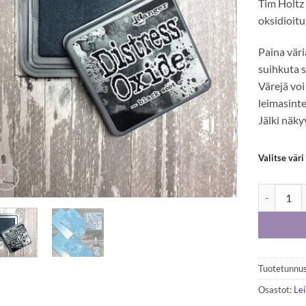
Tim Holtz
oksidioitu
Paina väri
suihkuta si
Värejä voi
leimasinte
Jälki näky
Valitse väri
Tim Holtz 
Tuotetunnus
Osastot:
Le