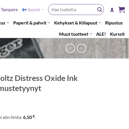
Etsi:
Tampere
Suomi
tus
Paperit & pahvit
Kehykset & Kiilapuut
Ripustus
Muut tuotteet
ALE!
Kurssit
oltz Distress Oxide Ink
mustetyynyt
€
 alin hinta:
6,50
.