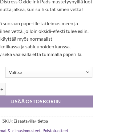
 Distress Oxide Ink Pads mustetyynyillä luot
nutta jälkeä, kun suihkutat siihen vettä!
ä suoraan paperille tai leimasimeen ja
ihen vettä, jolloin oksidi-efekti tulee esiin.
 käyttää myös normaalisti
kniikassa ja sabluunoiden kanssa.
y sekä vaalealla että tummalla paperilla.
Distress Oxide Ink Pads mustetyynyt määrä
LISÄÄ OSTOSKORIIN
 (SKU):
Ei saatavilla/-tietoa
imat & leimasinmusteet
,
Poistotuotteet