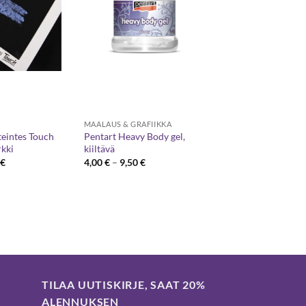
MAALAUS & GRAFIIKKA
eintes Touch
Pentart Heavy Body gel,
kki
kiiltävä
peräinen
Nykyinen
Hintaluokka:
0
€
4,00
€
–
9,50
€
a
hinta
4,00 €
on:
-
€.
7,00 €.
9,50 €
TILAA UUTISKIRJE, SAAT 20%
ALENNUKSEN