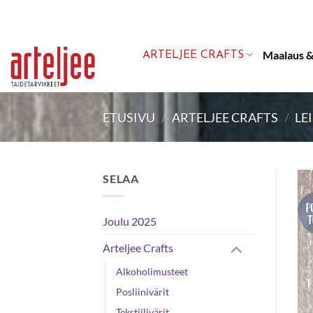
Skip
to
content
Maalaus &
ARTELJEE CRAFTS
ETUSIVU
/
ARTELJEE CRAFTS
/
LE
SELAA
Joulu 2025
Arteljee Crafts
Alkoholimusteet
Posliinivärit
Tekstiilivärit