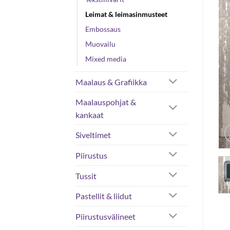
Leimat & leimasinmusteet
Embossaus
Muovailu
Mixed media
Maalaus & Grafiikka
Maalauspohjat &
kankaat
Siveltimet
Piirustus
Tussit
Pastellit & liidut
Piirustusvälineet