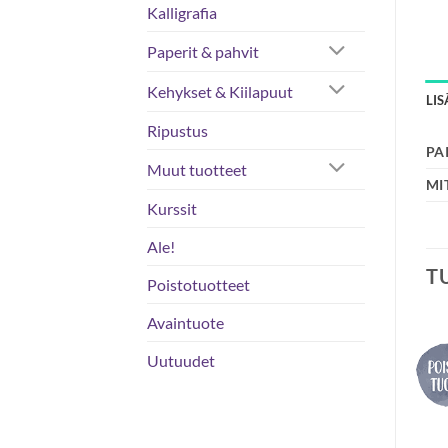
Kalligrafia
Paperit & pahvit
Kehykset & Kiilapuut
LI
Ripustus
PA
Muut tuotteet
MI
Kurssit
Ale!
T
Poistotuotteet
Avaintuote
Uutuudet