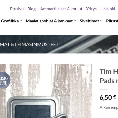
Etusivu
Blogi
Ammattilaiset & koulut
Yritys
Helsinki
 Grafiikka
Maalauspohjat & kankaat
Siveltimet
Piirus
IMAT & LEIMASINMUSTEET
Tim H
Pads 
6,50
€
Aikaisempi