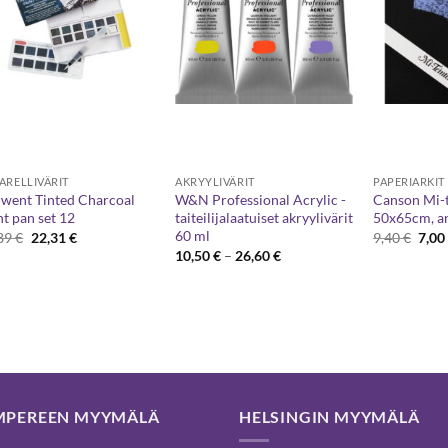
ARELLIVÄRIT
AKRYYLIVÄRIT
PAPERIARKIT
went Tinted Charcoal
W&N Professional Acrylic -
Canson Mi-t
nt pan set 12
taiteilijalaatuiset akryylivärit
50x65cm, ar
60 ml
Alkuperäinen
Nykyinen
Alku
,89
€
22,31
€
9,40
€
7,0
hinta
hinta
hint
Hintaluokka:
10,50
€
–
26,60
€
oli:
on:
oli:
10,50 €
27,89 €.
22,31 €.
9,40 
-
26,60 €
MPEREEN MYYMÄLÄ
HELSINGIN MYYMÄLÄ