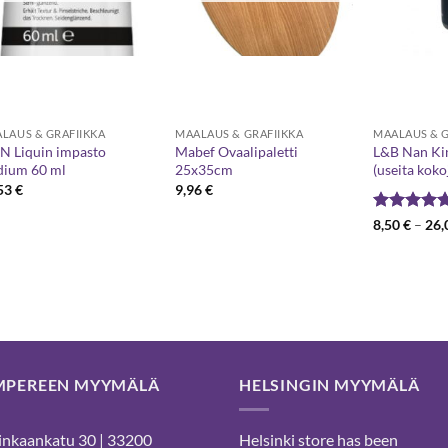
LAUS & GRAFIIKKA
MAALAUS & GRAFIIKKA
MAALAUS & G
 Liquin impasto
Mabef Ovaalipaletti
L&B Nan Kin
ium 60 ml
25x35cm
(useita koko
,53
€
9,96
€
Arvostelu
8,50
€
–
26,
tuotteesta:
/ 5
MPEREEN MYYMÄLÄ
HELSINGIN MYYMÄLÄ
nkaankatu 30 | 33200
Helsinki store has been