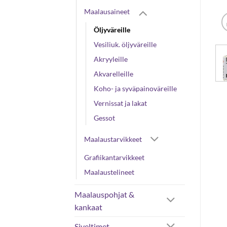
Maalausaineet
Öljyväreille
Vesiliuk. öljyväreille
Akryyleille
Akvarelleille
Koho- ja syväpainoväreille
Vernissat ja lakat
Gessot
Maalaustarvikkeet
Grafiikantarvikkeet
Maalaustelineet
Maalauspohjat &
kankaat
Siveltimet