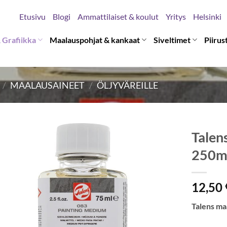
Etusivu
Blogi
Ammattilaiset & koulut
Yritys
Helsinki
 Grafiikka
Maalauspohjat & kankaat
Siveltimet
Piirus
/
MAALAUSAINEET
/
ÖLJYVÄREILLE
Talen
250m
12,50
Talens ma