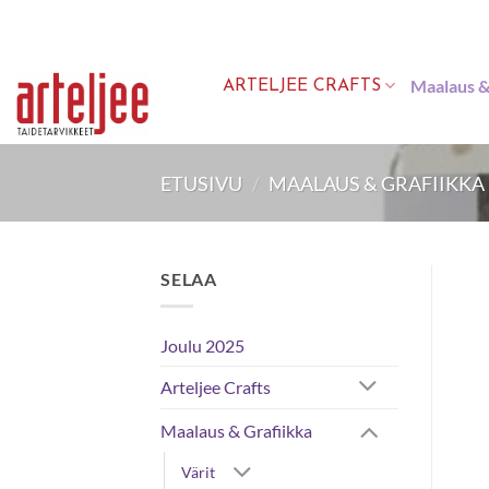
Skip
to
content
Maalaus &
ARTELJEE CRAFTS
ETUSIVU
/
MAALAUS & GRAFIIKKA
SELAA
Joulu 2025
Arteljee Crafts
Maalaus & Grafiikka
Värit