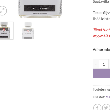
Saatavilla
Tekee öljy
lisää loist
Tämä tuote
myymäläs
Valitse kok
Talens maa
Tuotetunnus
Osastot:
Ma