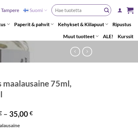
Etsi:
Tampere
Suomi
tus
Paperit & pahvit
Kehykset & Kiilapuut
Ripustus
Muut tuotteet
ALE!
Kurssit
s maalausaine 75ml,
l
Hintaluokka:
–
35,00
€
€
12,50 €
alausaine
-
35,00 €