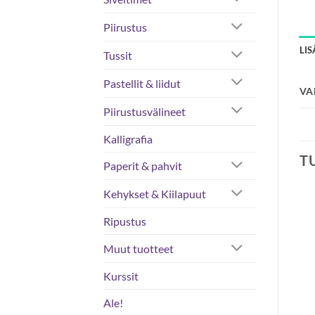
Piirustus
LI
Tussit
Pastellit & liidut
VA
Piirustusvälineet
Kalligrafia
T
Paperit & pahvit
Kehykset & Kiilapuut
Ripustus
Muut tuotteet
Kurssit
VARASTO LOPPU
Ale!