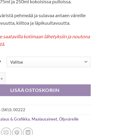
 75ml ja 250ml kokoisissa pulloissa.
väristä pehmeää ja sulavaa antaen väreille
avuutta, kiiltoa ja läpikuultavuutta.
 saatavilla kotimaan lähetyksiin ja noutona
tä.
o
lausaine 75ml, 250ml määrä
LISÄÄ OSTOSKORIIN
 (SKU):
00222
alaus & Grafiikka
,
Maalausaineet
,
Öljyväreille