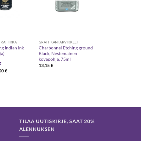
RAFIIKKA
GRAFIIKANTARVIKKEET
g Indian Ink
Charbonnel Etching ground
ja)
Black, Nestemäinen
kovapohja, 75ml
13,15
€
Hintaluokka:
00
€
8,50 €
5
-
26,00 €
TILAA UUTISKIRJE, SAAT 20%
ALENNUKSEN