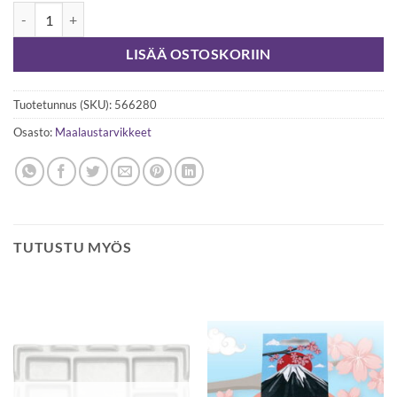
Suihkepullo, 100 ml määrä
LISÄÄ OSTOSKORIIN
Tuotetunnus (SKU):
566280
Osasto:
Maalaustarvikkeet
TUTUSTU MYÖS