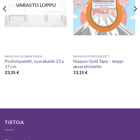
VARASTO LOPPU
MAALAUS & GRAFIIKKA
MAALAUSTARVIKKEET
Posliinipaletti, suorakaide 23 x
Nippon Gold Tape – teippi
17 cm
akvarellisteille
23,35
€
13,15
€
TIETOA