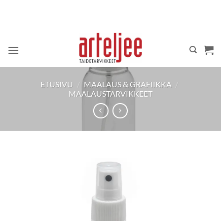
Skip
to
content
ETUSIVU
/
MAALAUS & GRAFIIKKA
/
MAALAUSTARVIKKEET