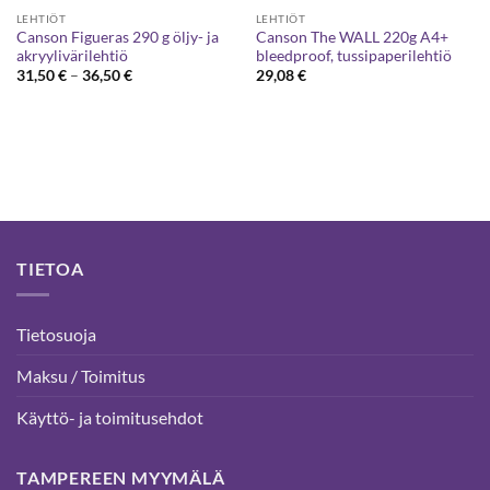
LEHTIÖT
LEHTIÖT
Canson Figueras 290 g öljy- ja
Canson The WALL 220g A4+
akryylivärilehtiö
bleedproof, tussipaperilehtiö
Hintaluokka:
31,50
€
–
36,50
€
29,08
€
31,50 €
-
36,50 €
TIETOA
Tietosuoja
Maksu / Toimitus
Käyttö- ja toimitusehdot
TAMPEREEN MYYMÄLÄ