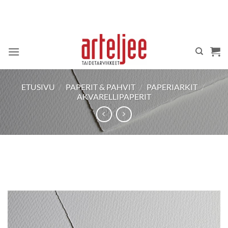
Skip
to
content
ETUSIVU
/
PAPERIT & PAHVIT
/
PAPERIARKIT
/
AKVARELLIPAPERIT