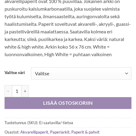
akvarellipaperit ovat 100 % puuvillaa. Jokainen arkki on
puskuroitu kalsiumkarbonaatilla, joka suojelee valmista
työtä kulumiselta, ilmansaasteilta, auringonvalolta sekä
haalistumiselta. Paperit soveltuvat akvarelli-, akryyli-, guassi-
ja pastelliväreillä maalattaessa. Saatavilla kolmea eri
karkeutta; sileä, puolikarkea ja karkea. Kaksi väriä: natural
white & high white. Arkin koko 56 x 76 cm. White =
luonnonvalkoinen, High White = puhtaan valkoinen
Valitse väri
Saunders Waterford akvarellipaperi 300g 56 x 76 cm sileä määrä
LISÄÄ OSTOSKORIIN
Tuotetunnus (SKU):
Ei saatavilla/-tietoa
Osastot:
Akvarellipaperit
,
Paperiarkit
,
Paperit & pahvit