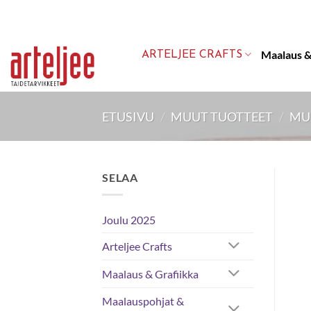
Skip
to
content
Maalaus &
ARTELJEE CRAFTS
ETUSIVU
/
MUUT TUOTTEET
/
MU
SELAA
Joulu 2025
Arteljee Crafts
Maalaus & Grafiikka
Maalauspohjat &