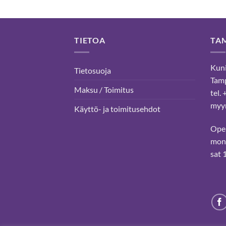
TIETOA
TA
Kuni
Tietosuoja
Tam
Maksu / Toimitus
tel.
myyn
Käyttö- ja toimitusehdot
Ope
mon-
sat 