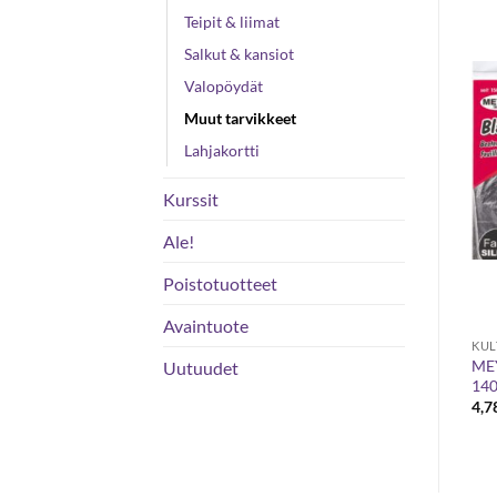
Teipit & liimat
Salkut & kansiot
Valopöydät
Muut tarvikkeet
Lahjakortti
VARASTO LOPPU
Kurssit
Ale!
Poistotuotteet
Avaintuote
MUUT TUOTTEET
AVAINTUOTE
3M Spray mount -tarraliima
MEY
Uutuudet
Piirustusputki
400 ml
140
Hintaluokka:
10,50
€
–
15,00
€
10,50 €
ka:
27,89
€
4,7
-
15,00 €