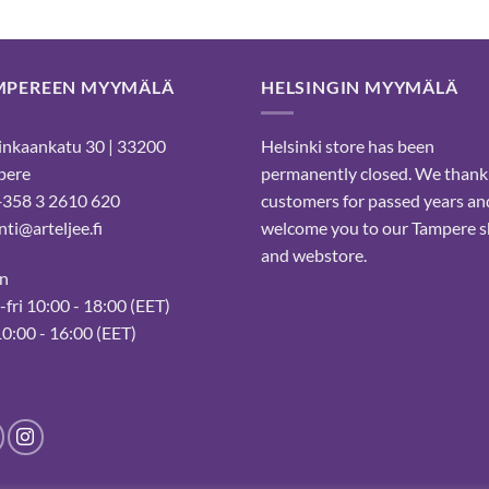
MPEREEN MYYMÄLÄ
HELSINGIN MYYMÄLÄ
nkaankatu 30 | 33200
Helsinki store has been
pere
permanently closed. We thank
 +358 3 2610 620
customers for passed years an
ti@arteljee.fi
welcome you to our Tampere 
and webstore.
n
fri 10:00 - 18:00 (EET)
10:00 - 16:00 (EET)