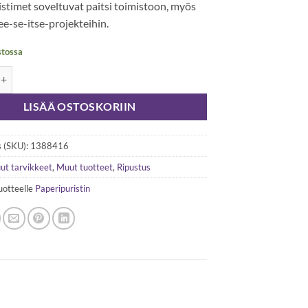
stimet soveltuvat paitsi toimistoon, myös
tee-se-itse-projekteihin.
stossa
ipuristin 51 mm kupari, 1kpl määrä
LISÄÄ OSTOSKORIIN
 (SKU):
1388416
ut tarvikkeet
,
Muut tuotteet
,
Ripustus
uotteelle
Paperipuristin