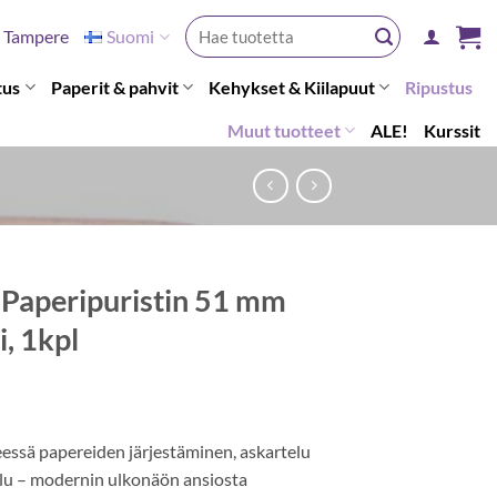
Etsi:
Tampere
Suomi
tus
Paperit & pahvit
Kehykset & Kiilapuut
Ripustus
Muut tuotteet
ALE!
Kurssit
Paperipuristin 51 mm
i, 1kpl
eessä papereiden järjestäminen, askartelu
telu – modernin ulkonäön ansiosta