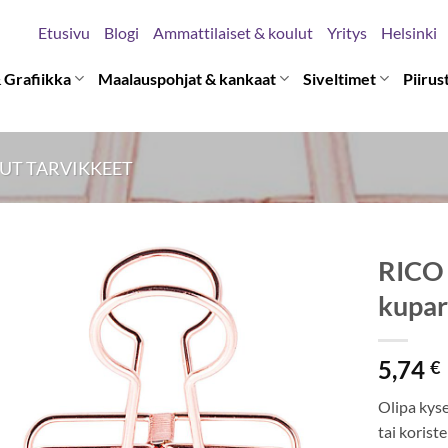
Etusivu
Blogi
Ammattilaiset & koulut
Yritys
Helsinki
 Grafiikka
Maalauspohjat & kankaat
Siveltimet
Piirus
UT TARVIKKEET
RICO 
kupar
5,74
€
Olipa kys
tai koris