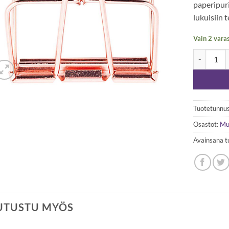
paperipuri
lukuisiin 
Vain 2 vara
RICO Paper
Tuotetunnus
Osastot:
Mu
Avainsana t
UTUSTU MYÖS