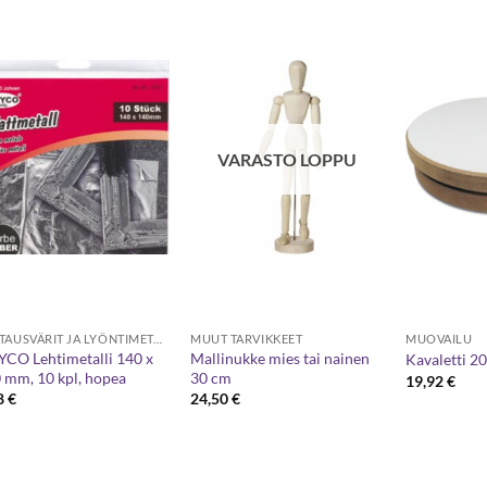
VARASTO LOPPU
KULTAUSVÄRIT JA LYÖNTIMETALLIT
MUUT TARVIKKEET
MUOVAILU
CO Lehtimetalli 140 x
Mallinukke mies tai nainen
Kavaletti 2
 mm, 10 kpl, hopea
30 cm
19,92
€
8
€
24,50
€