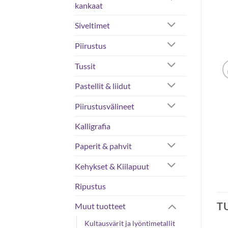
kankaat
Siveltimet
Piirustus
Tussit
Pastellit & liidut
Piirustusvälineet
Kalligrafia
Paperit & pahvit
Kehykset & Kiilapuut
Ripustus
T
Muut tuotteet
Kultausvärit ja lyöntimetallit