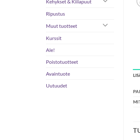
Kehykset & Kiilapuut
Ripustus
Muut tuotteet
Kurssit
Ale!
Poistotuotteet
Avaintuote
LI
Uutuudet
PA
MI
T