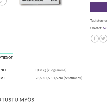
Tuotetunnus
Osastot:
Akr
SÄTIEDOT
INO
0,03 kg (kilogramma)
TAT
28,5 × 7,5 × 1,5 cm (senttimetri)
UTUSTU MYÖS