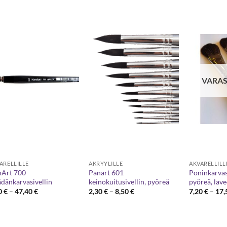
VARAS
ARELLILLE
AKRYYLILLE
AKVARELLILL
Art 700
Panart 601
Poninkarvas
dänkarvasivellin
keinokuitusivellin, pyöreä
pyöreä, lav
Hintaluokka:
Hintaluokka:
0
€
–
47,40
€
2,30
€
–
8,50
€
7,20
€
–
17,
6,00 €
2,30 €
-
-
47,40 €
8,50 €