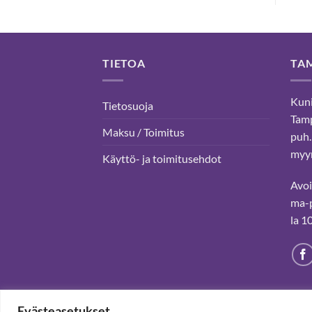
TIETOA
TA
Kuni
Tietosuoja
Tam
Maksu / Toimitus
puh.
myyn
Käyttö- ja toimitusehdot
Avo
ma-p
la 1
Evästeasetukset