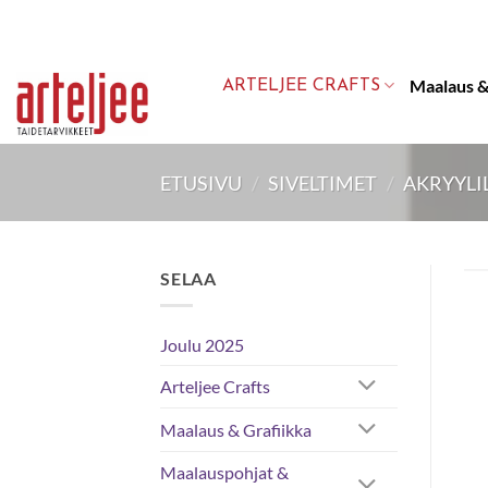
Skip
to
content
Maalaus &
ARTELJEE CRAFTS
ETUSIVU
/
SIVELTIMET
/
AKRYYLI
SELAA
Joulu 2025
Arteljee Crafts
Maalaus & Grafiikka
Maalauspohjat &