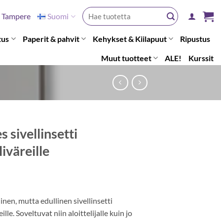
Etsi:
Tampere
Suomi
tus
Paperit & pahvit
Kehykset & Kiilapuut
Ripustus
Muut tuotteet
ALE!
Kurssit
 sivellinsetti
iväreille
nen, mutta edullinen sivellinsetti
ille. Soveltuvat niin aloittelijalle kuin jo