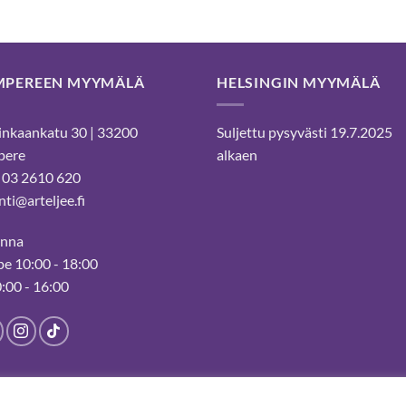
MPEREEN MYYMÄLÄ
HELSINGIN MYYMÄLÄ
nkaankatu 30 | 33200
Suljettu pysyvästi 19.7.2025
pere
alkaen
 03 2610 620
ti@arteljee.fi
inna
e 10:00 - 18:00
0:00 - 16:00