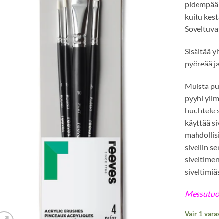
pidempään
kuitu kest
Soveltuvat
Sisältää 
pyöreää ja
Muista puh
pyyhi ylim
huuhtele s
käyttää s
mahdollis
sivellin s
siveltimen
siveltimiä
Messutuot
Vain 1 vara