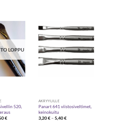
TO LOPPU
E
AKRYYLILLE
ivellin 520,
Panart 641 viistosiveltimet,
eeraus
keinokuitu
Hintaluokka:
Hintaluokka:
50
€
3,20
€
–
5,40
€
7,20 €
3,20 €
-
-
17,50 €
5,40 €