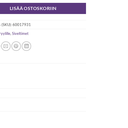
LISÄÄ OSTOSKORIIN
 (SKU):
60017931
yylille
,
Siveltimet