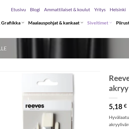
Etusivu
Blogi
Ammattilaiset & koulut
Yritys
Helsinki
 Grafiikka
Maalauspohjat & kankaat
Siveltimet
Piirus
LLE
Reeves
akryyl
5,18
€
Hyvälaatui
akryyliväre