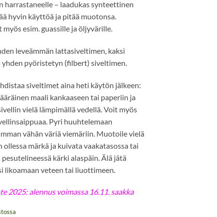
 harrastaneelle – laadukas synteettinen
ää hyvin käyttöä ja pitää muotonsa.
 myös esim. guassille ja öljyvärille.
yhden leveämmän lattasiveltimen, kaksi
 yhden pyöristetyn (filbert) siveltimen.
distaa siveltimet aina heti käytön jälkeen:
ääräinen maali kankaaseen tai paperiin ja
ivellin vielä lämpimällä vedellä. Voit myös
ivellinsaippuaa. Pyri huuhtelemaan
imman vähän väriä viemäriin. Muotoile vielä
en ollessa märkä ja kuivata vaakatasossa tai
 pesutelineessä kärki alaspäin. Älä jätä
si likoamaan veteen tai liuottimeen.
e 2025: alennus voimassa 16.11. saakka
stossa