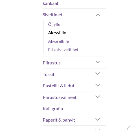
kankaat
Siveltimet
Öljylle
Akryylille
Akvarellille
Erikoissiveltimet
Piirustus
Tussit
Pastellit & liidut
Piirustusvälineet
Kalligrafia
Paperit & pahvit