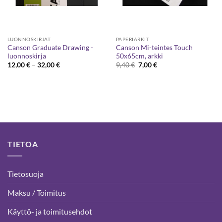
LUONNOSKIRJAT
PAPERIARKIT
Canson Graduate Drawing -
Canson Mi-teintes Touch
luonnoskirja
50x65cm, arkki
Hintaluokka:
Alkuperäinen
Nykyinen
12,00
€
–
32,00
€
9,40
€
7,00
€
12,00 €
hinta
hinta
-
oli:
on:
32,00 €
9,40 €.
7,00 €.
TIETOA
Tietosuoja
Maksu / Toimitus
Käyttö- ja toimitusehdot