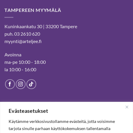
TAMPEREEN MYYMÄLÄ
Kuninkaankatu 30 | 33200 Tampere
puh. 03 2610 620
myynti@arteljee.fi
Avoinna
ma-pe 10:00 - 18:00
la 10:00 - 16:00
HELSINGIN MYYMÄLÄ
Evästeasetukset
Suljettu pysyvästi 19.7.2025 alkaen
Käytämme verkkosivustollamme evästeitä, jotta voisimme
tarjota sinulle parhaan käyttökokemuksen tallentamalla