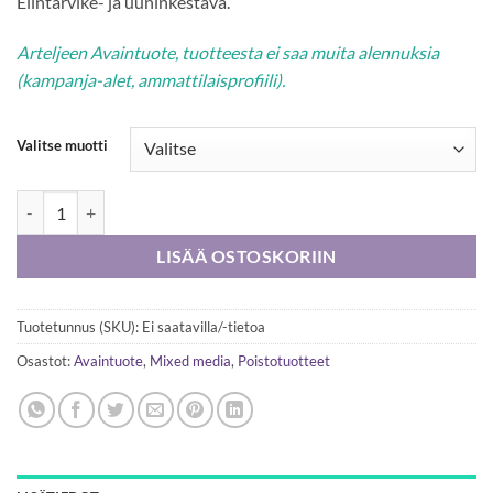
Elintarvike- ja uuninkestävä.
Arteljeen Avaintuote, tuotteesta ei saa muita alennuksia
(kampanja-alet, ammattilaisprofiili).
Valitse muotti
ReDesing Decor muotit määrä
LISÄÄ OSTOSKORIIN
Tuotetunnus (SKU):
Ei saatavilla/-tietoa
Osastot:
Avaintuote
,
Mixed media
,
Poistotuotteet