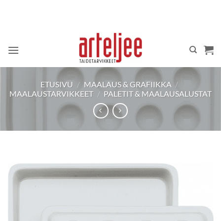
Skip
to
content
ETUSIVU
/
MAALAUS & GRAFIIKKA
/
MAALAUSTARVIKKEET
/
PALETIT & MAALAUSALUSTAT