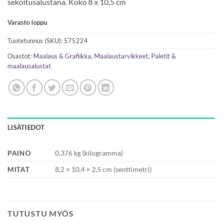
sekoitusalustana. Koko 8 x 10,5 cm
Varasto loppu
Tuotetunnus (SKU):
575224
Osastot:
Maalaus & Grafiikka
,
Maalaustarvikkeet
,
Paletit &
maalausalustat
LISÄTIEDOT
PAINO
0,376 kg (kilogramma)
MITAT
8,2 × 10,4 × 2,5 cm (senttimetri)
TUTUSTU MYÖS