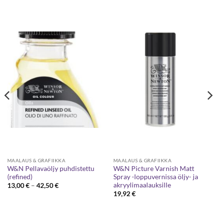
MAALAUS & GRAFIIKKA
MAALAUS & GRAFIIKKA
W&N Pellavaöljy puhdistettu
W&N Picture Varnish Matt
(refined)
Spray -loppuvernissa öljy- ja
akryylimaalauksille
Hintaluokka:
13,00
€
–
42,50
€
13,00 €
19,92
€
-
42,50 €