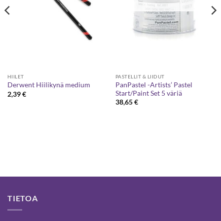
HIILET
PASTELLIT & LIIDUT
PanPastel -Artists’ Pastel
Derwent Hiilikynä medium
Start/Paint Set 5 väriä
2,39
€
38,65
€
TIETOA