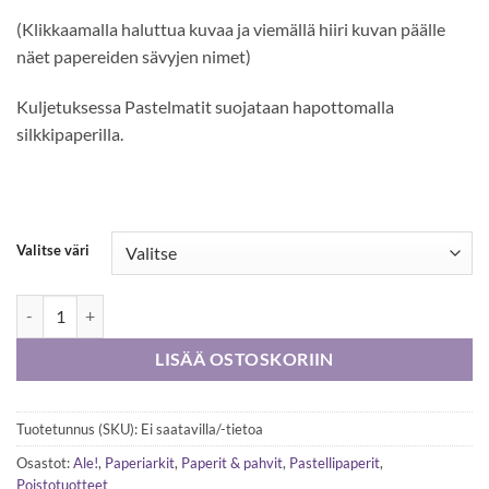
(Klikkaamalla haluttua kuvaa ja viemällä hiiri kuvan päälle
näet papereiden sävyjen nimet)
Kuljetuksessa Pastelmatit suojataan hapottomalla
silkkipaperilla.
Valitse väri
Pastelmat 50 x 70 cm 360g, arkki määrä
LISÄÄ OSTOSKORIIN
Tuotetunnus (SKU):
Ei saatavilla/-tietoa
Osastot:
Ale!
,
Paperiarkit
,
Paperit & pahvit
,
Pastellipaperit
,
Poistotuotteet