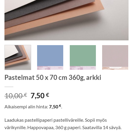
Pastelmat 50 x 70 cm 360g, arkki
Alkuperäinen
Nykyinen
10,00
7,50
€
€
hinta
hinta
€
Aikaisempi alin hinta:
7,50
.
oli:
on:
10,00 €.
7,50 €.
Laadukas pastellipaperi pastelliväreille. Sopii myös
värikynille. Happovapaa, 360 g paperi. Saatavilla 14 sävyä.