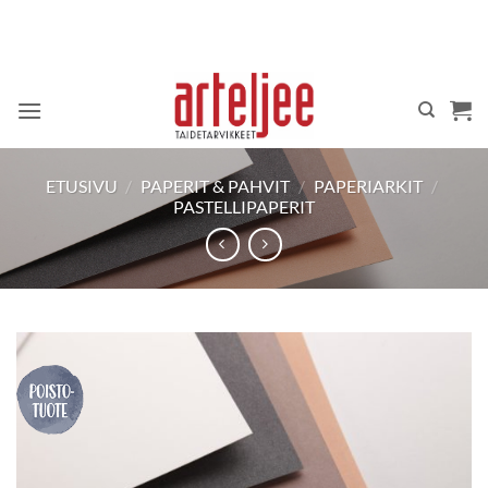
Skip
to
content
ETUSIVU
/
PAPERIT & PAHVIT
/
PAPERIARKIT
/
PASTELLIPAPERIT