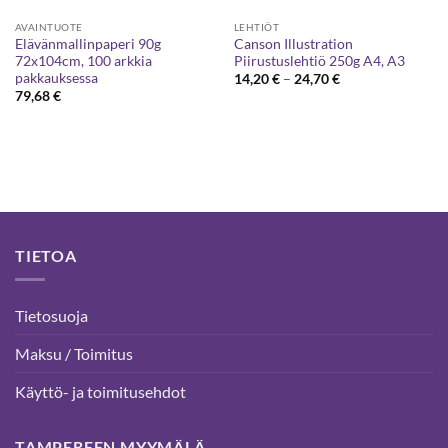
AVAINTUOTE
LEHTIÖT
Elävänmallinpaperi 90g
Canson Illustration
72x104cm, 100 arkkia
Piirustuslehtiö 250g A4, A3
pakkauksessa
Hintaluokka:
14,20
€
–
24,70
€
14,20 €
79,68
€
-
24,70 €
TIETOA
Tietosuoja
Maksu / Toimitus
Käyttö- ja toimitusehdot
TAMPEREEN MYYMÄLÄ