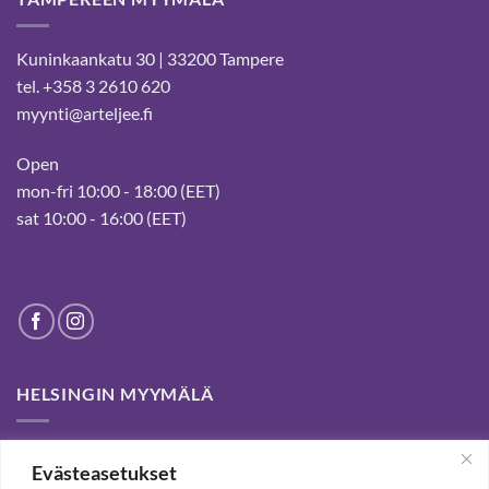
Kuninkaankatu 30 | 33200 Tampere
tel. +358 3 2610 620
myynti@arteljee.fi
Open
mon-fri 10:00 - 18:00 (EET)
sat 10:00 - 16:00 (EET)
HELSINGIN MYYMÄLÄ
Helsinki store has been permanently closed. We thank our
Evästeasetukset
customers for passed years and welcome you to our Tampere