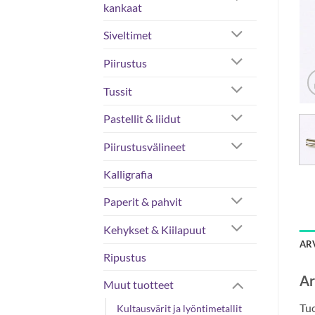
kankaat
Siveltimet
Piirustus
Tussit
Pastellit & liidut
Piirustusvälineet
Kalligrafia
Paperit & pahvit
Kehykset & Kiilapuut
ARV
Ripustus
Ar
Muut tuotteet
Tuo
Kultausvärit ja lyöntimetallit