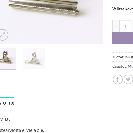
Valitse kok
Metallinen
Tuotetunnus
Osastot:
Mu
IOT (0)
viot
tearvioita ei vielä ole.