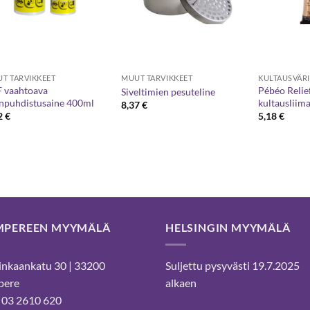
T TARVIKKEET
MUUT TARVIKKEET
 vaahtoava
Pébéo Relief
Siveltimien pesuteline
inpuhdistusaine 400ml
kultausliim
8,37
€
2
€
5,18
€
MPEREEN MYYMÄLÄ
HELSINGIN MYYMÄLÄ
nkaankatu 30 | 33200
Suljettu pysyvästi 19.7.2025
pere
alkaen
 03 2610 620