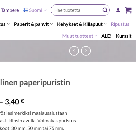
Etsi:
Tampere
Suomi
tus
Paperit & pahvit
Kehykset & Kiilapuut
Ripustus
Muut tuotteet
ALE!
Kurssit
linen paperipuristin
Hintaluokka:
–
3,40
€
0,70 €
yösi esimerkiksi maalausalustaan
-
sti klipsin avulla. Voimakas puristus.
3,40 €
a koot 30 mm, 50 mm tai 75 mm.