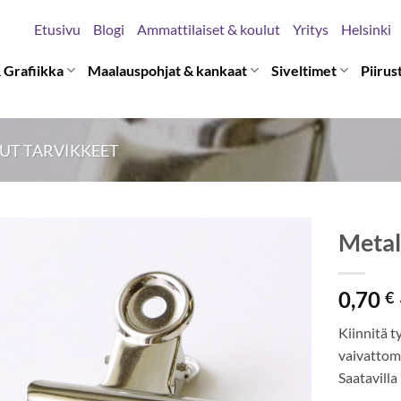
Etusivu
Blogi
Ammattilaiset & koulut
Yritys
Helsinki
 Grafiikka
Maalauspohjat & kankaat
Siveltimet
Piirus
UT TARVIKKEET
Metal
0,70
€
Kiinnitä t
vaivattoma
Saatavill