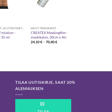
KULTAUSVÄRIT JA LYÖNTIMETALLIT
MUUT TARVIKKEET
 mixtion -
CREATEX Maskingfilm -
a 35 ml
maskikalvo, 30cm x 4m
Hintaluokka:
24,10
€
–
70,40
€
24,10 €
-
70,40 €
TILAA UUTISKIRJE, SAAT 20%
ALENNUKSEN
TILAA