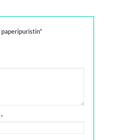
 paperipuristin”
i
*