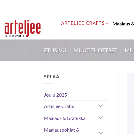
Skip
to
content
Maalaus &
ARTELJEE CRAFTS
ETUSIVU
/
MUUT TUOTTEET
/
MU
SELAA
Joulu 2025
Arteljee Crafts
Maalaus & Grafiikka
Maalauspohjat &