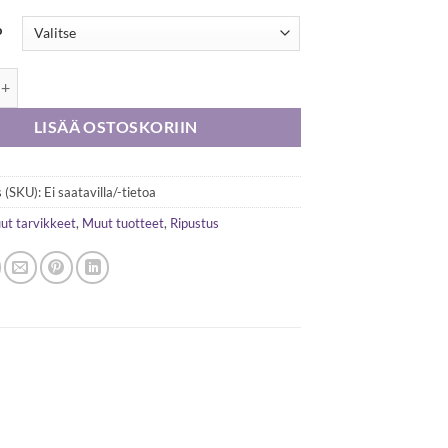
o
 paperipuristin määrä
LISÄÄ OSTOSKORIIN
 (SKU):
Ei saatavilla/-tietoa
ut tarvikkeet
,
Muut tuotteet
,
Ripustus