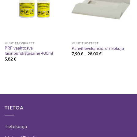
MUUT TARVIKKEET
MUUT TUOTTEET
PRF vaahtoava
Pahvilievekansio, eri kokoja
lasinpuhdistusaine 400ml
Hintaluokka:
7,90
€
–
28,00
€
7,90 €
5,82
€
-
28,00 €
TIETOA
Tietosuoja