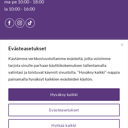
ma-pe 10:00 - 18:00
la 10:00 - 16:00
HELSINGIN MYYMÄLÄ
Evästeasetukset
Suljettu pysyvästi 19.7.2025 alkaen
Käytämme verkkosivustollamme evästeitä, jotta voisimme
tarjota sinulle parhaan käyttökokemuksen tallentamalla
valintasi ja toistuvat käynnit sivustolla. "Hyväksy kaikki"-nappia
TILAA UUTISKIRJE, SAAT 20% ALENNUKSEN
painamalla hyväksyt kaikkien evästeiden käytön.
Hyväksy kaikki
TILAA UUTISKIRJEEMME
Evästeasetukset
Hylkää kaikki