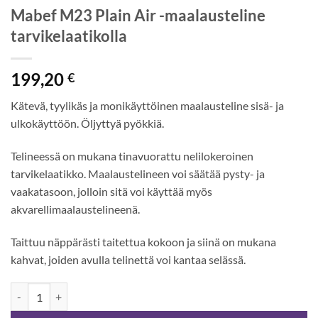
Mabef M23 Plain Air -maalausteline
tarvikelaatikolla
199,20
€
Kätevä, tyylikäs ja monikäyttöinen maalausteline sisä- ja
ulkokäyttöön. Öljyttyä pyökkiä.
Telineessä on mukana tinavuorattu nelilokeroinen
tarvikelaatikko. Maalaustelineen voi säätää pysty- ja
vaakatasoon, jolloin sitä voi käyttää myös
akvarellimaalaustelineenä.
Taittuu näppärästi taitettua kokoon ja siinä on mukana
kahvat, joiden avulla telinettä voi kantaa selässä.
Mabef M23 Plain Air -maalausteline tarvikelaatikolla määrä