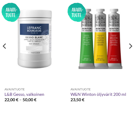
AVAINTUOTE
AVAINTUOTE
L&B Gesso, valkoinen
W&N Winton öljyvärit 200 ml
Hintaluokka:
22,00
€
–
50,00
€
23,50
€
22,00 €
-
50,00 €