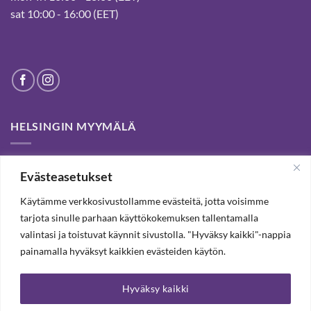
sat 10:00 - 16:00 (EET)
HELSINGIN MYYMÄLÄ
Helsinki store has been permanently closed. We thank our
Evästeasetukset
customers for passed years and welcome you to our Tampere
shop and webstore.
Käytämme verkkosivustollamme evästeitä, jotta voisimme
tarjota sinulle parhaan käyttökokemuksen tallentamalla
valintasi ja toistuvat käynnit sivustolla. "Hyväksy kaikki"-nappia
TILAA UUTISKIRJE, SAAT 20% ALENNUKSEN
painamalla hyväksyt kaikkien evästeiden käytön.
Hyväksy kaikki
TILAA UUTISKIRJEEMME