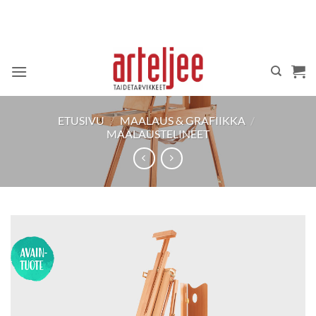
Skip
to
content
ETUSIVU
/
MAALAUS & GRAFIIKKA
/
MAALAUSTELINEET