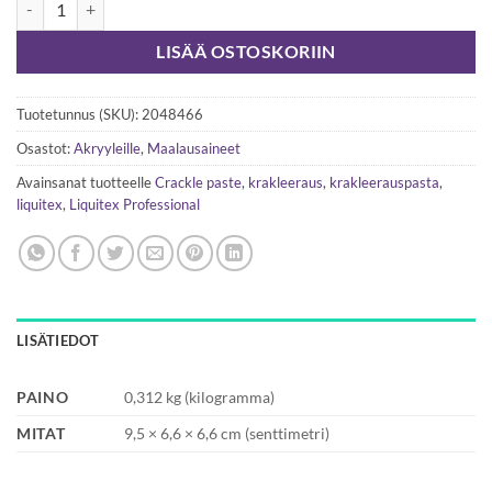
LISÄÄ OSTOSKORIIN
Tuotetunnus (SKU):
2048466
Osastot:
Akryyleille
,
Maalausaineet
Avainsanat tuotteelle
Crackle paste
,
krakleeraus
,
krakleerauspasta
,
liquitex
,
Liquitex Professional
LISÄTIEDOT
PAINO
0,312 kg (kilogramma)
MITAT
9,5 × 6,6 × 6,6 cm (senttimetri)