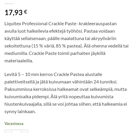
17,93
€
Liquitex Professional Crackle Paste -krakleerauspastan
avulla luot halkeilevia efektejä työhösi. Pastaa voidaan
käyttää sellaisenaan, päälle maalattuna tai akryyliväriin
sekoitettuna (15 % väriä, 85 % pastea). Älä ohenna vedellä tai
mediumilla. Crackle Paste toimii parhaiten jäykillä
materiaaleilla.
Levitä 5 – 10 mm kerros Crackle Pastea alustalle
palettiveitsellä ja jätä kuivumaan vähintään 24 tunniksi.
Paksummissa kerroksissa halkeamat ovat selkeämpiä, mutta
kuivumisaika pidempi. Älä yritä nopeuttaa kuivumista
hiustenkuivaajalla, sillä se voi johtaa siihen, että halkeamia ei
synny lainkaan.
Varastossa
Liquitex Professional Crackle Paste 237 ml määrä