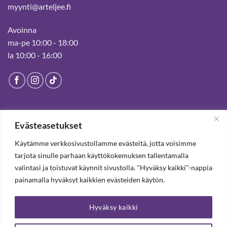
myynti@arteljee.fi
Avoinna
ma-pe 10:00 - 18:00
la 10:00 - 16:00
HELSINGIN MYYMÄLÄ
Evästeasetukset
Suljettu pysyvästi 19.7.2025 alkaen
Käytämme verkkosivustollamme evästeitä, jotta voisimme
tarjota sinulle parhaan käyttökokemuksen tallentamalla
valintasi ja toistuvat käynnit sivustolla. "Hyväksy kaikki"-nappia
TILAA UUTISKIRJE, SAAT 20% ALENNUKSEN
painamalla hyväksyt kaikkien evästeiden käytön.
Hyväksy kaikki
TILAA UUTISKIRJEEMME