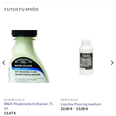
TUTUSTU MYÖS
AKVARELLEILLE
AKRYYLEILLE
W&N Maskineste Keltainen 75
Liquitex Pouring medium
ml
Hintaluokka:
22,00
€
–
53,00
€
22,00 €
13,47
€
-