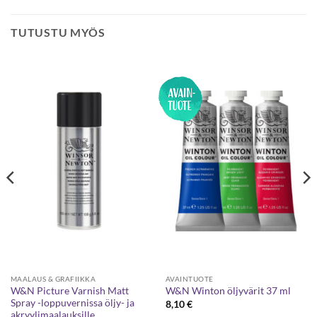
TUTUSTU MYÖS
MAALAUS & GRAFIIKKA
AVAINTUOTE
W&N Picture Varnish Matt
W&N Winton öljyvärit 37 ml
Spray -loppuvernissa öljy- ja
8,10
€
akryylimaalauksille