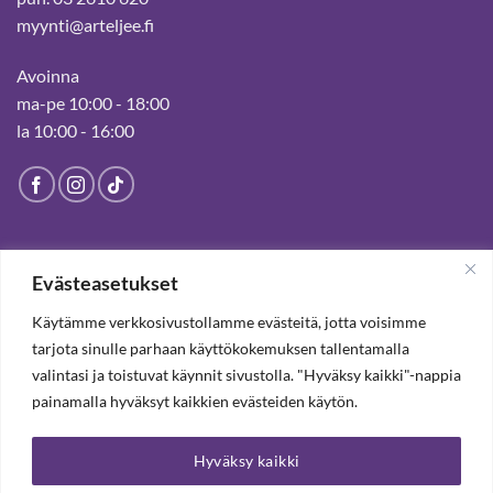
myynti@arteljee.fi
Avoinna
ma-pe 10:00 - 18:00
la 10:00 - 16:00
HELSINGIN MYYMÄLÄ
Evästeasetukset
Suljettu pysyvästi 19.7.2025 alkaen
Käytämme verkkosivustollamme evästeitä, jotta voisimme
tarjota sinulle parhaan käyttökokemuksen tallentamalla
valintasi ja toistuvat käynnit sivustolla. "Hyväksy kaikki"-nappia
TILAA UUTISKIRJE, SAAT 20% ALENNUKSEN
painamalla hyväksyt kaikkien evästeiden käytön.
Hyväksy kaikki
TILAA UUTISKIRJEEMME