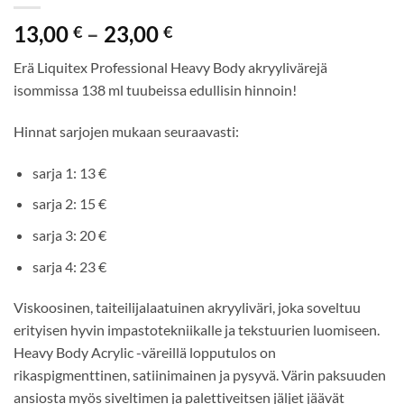
Hintaluokka:
13,00
–
23,00
€
€
13,00 €
Erä Liquitex Professional Heavy Body akryylivärejä
-
isommissa 138 ml tuubeissa edullisin hinnoin!
23,00 €
Hinnat sarjojen mukaan seuraavasti:
sarja 1: 13 €
sarja 2: 15 €
sarja 3: 20 €
sarja 4: 23 €
Viskoosinen, taiteilijalaatuinen akryyliväri, joka soveltuu
erityisen hyvin impastotekniikalle ja tekstuurien luomiseen.
Heavy Body Acrylic -väreillä lopputulos on
rikaspigmenttinen, satiinimainen ja pysyvä. Värin paksuuden
ansiosta myös siveltimen ja palettiveitsen jäljet jäävät