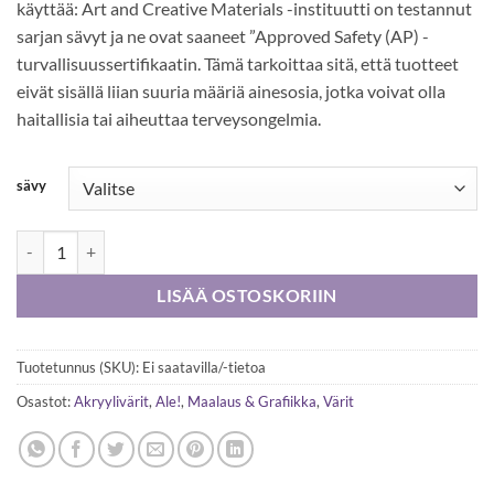
käyttää: Art and Creative Materials -instituutti on testannut
sarjan sävyt ja ne ovat saaneet ”Approved Safety (AP) -
turvallisuussertifikaatin. Tämä tarkoittaa sitä, että tuotteet
eivät sisällä liian suuria määriä ainesosia, jotka voivat olla
haitallisia tai aiheuttaa terveysongelmia.
sävy
Liquitex Heavy Body 138 ml - Erä määrä
LISÄÄ OSTOSKORIIN
Tuotetunnus (SKU):
Ei saatavilla/-tietoa
Osastot:
Akryylivärit
,
Ale!
,
Maalaus & Grafiikka
,
Värit