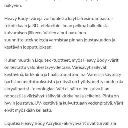
näkyviin.
Heavy Body -värejä voi huoletta käyttää esim. impasto -
tekniikkaan ja 3D -efekteihin ilman pelkoa halkeilusta
kuivumisen jälkeen. Värien ainutlaatuinen
suunnitteluteknologia varmistaa pinnan joustavuuden ja
kestävän lopputuloksen.
Kuten muutkin Liquitex -tuotteet, myös Heavy Body -värit
on testattu valonkestävyydeltään. Värisävyt säilyvät
kestävinä, kirkkaina ja haalistumattomina. Väreissä käytetty
hartsi on mietotuoksuista ja niissä on hyödynnetty modernia
akryylihartsi -teknologiaa. Väri ei näin ollen kuivu liian
nopeasti ja värisävyt säilyvät kirkkaina ja selkeinä. Pinta on
hyvin joustava, UV-kestävä ja kuivuttuaan vedenpitävä. Värit
eivät myöskään kellastu.
Liquitex Heavy Body Acrylics -akryylivärit ovat turvallisia