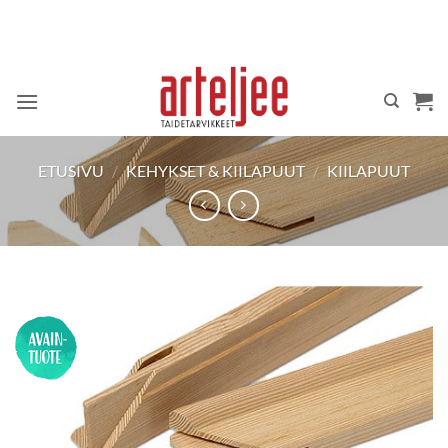
Skip
to
content
ETUSIVU
/
KEHYKSET & KIILAPUUT
/
KIILAPUUT