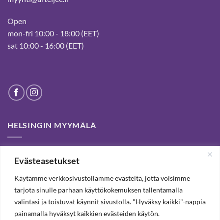
Open
mon-fri 10:00 - 18:00 (EET)
sat 10:00 - 16:00 (EET)
HELSINGIN MYYMÄLÄ
Helsinki store has been permanently closed. We thank our
Evästeasetukset
customers for passed years and welcome you to our Tampere
shop and webstore.
Käytämme verkkosivustollamme evästeitä, jotta voisimme
tarjota sinulle parhaan käyttökokemuksen tallentamalla
valintasi ja toistuvat käynnit sivustolla. "Hyväksy kaikki"-nappia
TILAA UUTISKIRJE, SAAT 20% ALENNUKSEN
painamalla hyväksyt kaikkien evästeiden käytön.