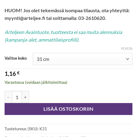
HUOM! Jos olet tekemässä isompaa tilausta, ota yhteyttä:
myynti@arteljee.fi tai soittamalla: 03-2610620.
Arteljeen Avaintuote, tuotteesta ei saa muita alennuksia
(kampanja-alet, ammattilaisprofiili).
POISTA
Valitse koko
1,16
€
Varastossa (voidaan jälkitoimittaa)
Kiilapuut 31-100 cm 4,75 € / m määrä
LISÄÄ OSTOSKORIIN
Tuotetunnus (SKU):
K31