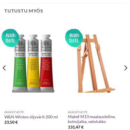
TUTUSTU MYÖS
AVAINTUOTE
AVAINTUOTE
Mabef M13 maalausteline,
W&N Winton öljyvärit 200 ml
kolmijalka, vetolukko
23,50
€
131,47
€