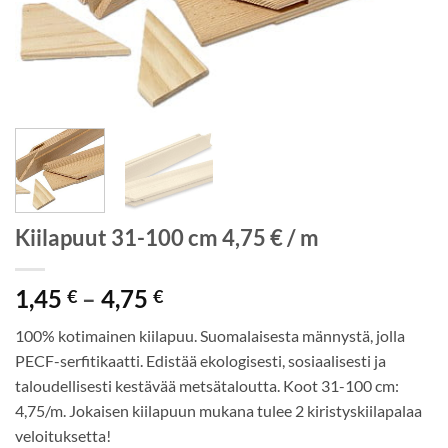
Kiilapuut 31-100 cm 4,75 € / m
Hintaluokka:
1,45
–
4,75
€
€
1,45 €
100% kotimainen kiilapuu. Suomalaisesta männystä, jolla
-
PECF-serfitikaatti. Edistää ekologisesti, sosiaalisesti ja
4,75 €
taloudellisesti kestävää metsätaloutta. Koot 31-100 cm:
4,75/m. Jokaisen kiilapuun mukana tulee 2 kiristyskiilapalaa
veloituksetta!