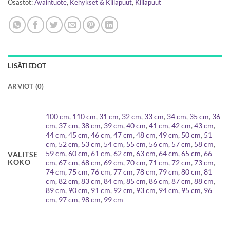
Osastot:
Avaintuote
,
Kehykset & Kiilapuut
,
Kiilapuut
LISÄTIEDOT
ARVIOT (0)
100 cm
,
110 cm
,
31 cm
,
32 cm
,
33 cm
,
34 cm
,
35 cm
,
36
cm
,
37 cm
,
38 cm
,
39 cm
,
40 cm
,
41 cm
,
42 cm
,
43 cm
,
44 cm
,
45 cm
,
46 cm
,
47 cm
,
48 cm
,
49 cm
,
50 cm
,
51
cm
,
52 cm
,
53 cm
,
54 cm
,
55 cm
,
56 cm
,
57 cm
,
58 cm
,
59 cm
,
60 cm
,
61 cm
,
62 cm
,
63 cm
,
64 cm
,
65 cm
,
66
VALITSE
KOKO
cm
,
67 cm
,
68 cm
,
69 cm
,
70 cm
,
71 cm
,
72 cm
,
73 cm
,
74 cm
,
75 cm
,
76 cm
,
77 cm
,
78 cm
,
79 cm
,
80 cm
,
81
cm
,
82 cm
,
83 cm
,
84 cm
,
85 cm
,
86 cm
,
87 cm
,
88 cm
,
89 cm
,
90 cm
,
91 cm
,
92 cm
,
93 cm
,
94 cm
,
95 cm
,
96
cm
,
97 cm
,
98 cm
,
99 cm