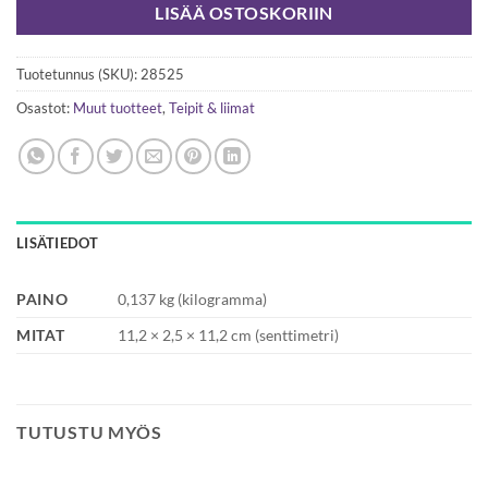
LISÄÄ OSTOSKORIIN
Tuotetunnus (SKU):
28525
Osastot:
Muut tuotteet
,
Teipit & liimat
LISÄTIEDOT
PAINO
0,137 kg (kilogramma)
MITAT
11,2 × 2,5 × 11,2 cm (senttimetri)
TUTUSTU MYÖS