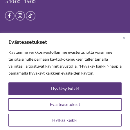
la 10:00 - 16:00
HELSINGIN MYYMÄLÄ
Evästeasetukset
Suljettu pysyvästi 19.7.2025 alkaen
Käytämme verkkosivustollamme evästeitä, jotta voisimme
tarjota sinulle parhaan käyttökokemuksen tallentamalla
valintasi ja toistuvat käynnit sivustolla. "Hyväksy kaikki"-nappia
TILAA UUTISKIRJE, SAAT 20% ALENNUKSEN
painamalla hyväksyt kaikkien evästeiden käytön.
Hyväksy kaikki
TILAA UUTISKIRJEEMME
Evästeasetukset
Hylkää kaikki
Copyright 2026 ©
Arteljee Oy