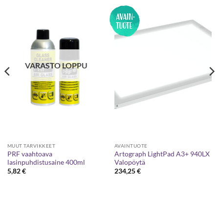
VARASTO LOPPU
MUUT TARVIKKEET
AVAINTUOTE
PRF vaahtoava
Artograph LightPad A3+ 940LX
lasinpuhdistusaine 400ml
Valopöytä
5,82
€
234,25
€