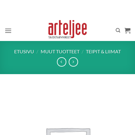
Skip
to
content
ETUSIVU
/
MUUT TUOTTEET
/
TEIPIT & LIIMAT