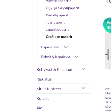
T
Akvarellipaperit
Öljy- ja akryylipaperit
Pastellipaperit
Tussipaperit
Japaninpaperit
Grafiikan paperit
Paperirullat
Pahvit & Kapalevyt
Kehykset & Kiilapuut
Ripustus
Muut tuotteet
GRAFIIKKA
PAPERIARKIT
AVA
Wenzhou -sumipaperirullat,
Canson C a grain 224g
Ha
30g
50×65 piirustuspaperi, arkki
syv
Kurssit
78x
Hintaluokka:
16,30
€
–
23,40
€
2,47
€
16,30 €
säv
okka:
Ale!
-
€