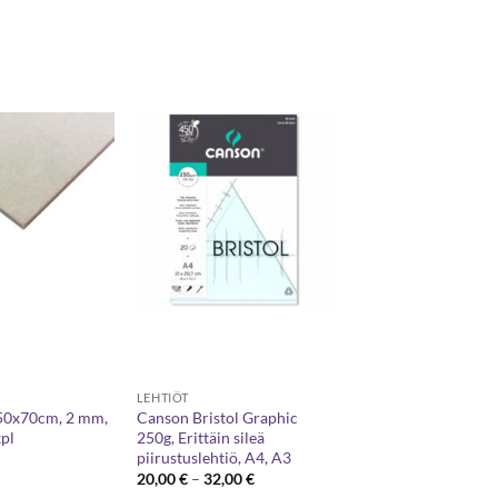
LEHTIÖT
50x70cm, 2 mm,
Canson Bristol Graphic
pl
250g, Erittäin sileä
piirustuslehtiö, A4, A3
Hintaluokka:
20,00
€
–
32,00
€
20,00 €