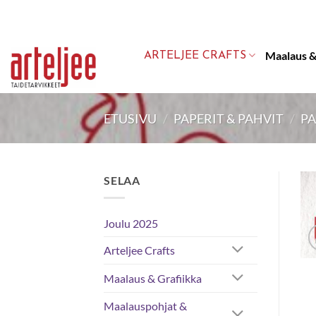
Skip
to
content
Maalaus &
ARTELJEE CRAFTS
ETUSIVU
/
PAPERIT & PAHVIT
/
PA
SELAA
Joulu 2025
Arteljee Crafts
Maalaus & Grafiikka
Maalauspohjat &