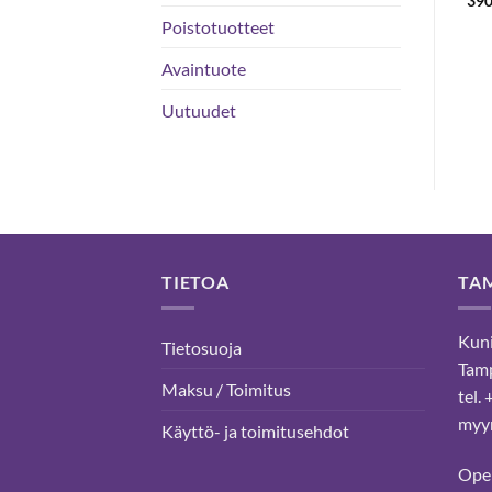
39
23,40 €
Poistotuotteet
€
Avaintuote
Uutuudet
TIETOA
TA
Kuni
Tietosuoja
Tam
Maksu / Toimitus
tel.
myyn
Käyttö- ja toimitusehdot
Ope