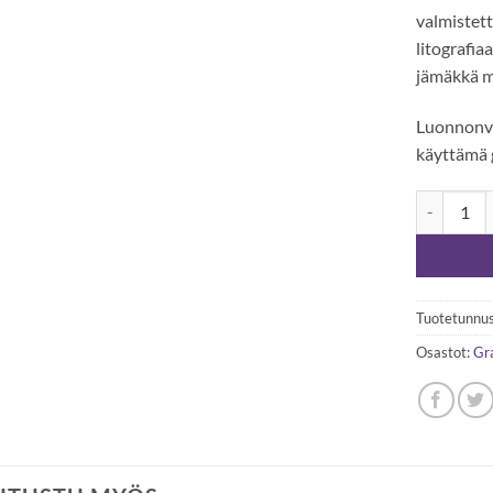
valmistet
litografia
jämäkkä 
Luonnonva
käyttämä 
Hahnemühle
Tuotetunnus
Osastot:
Gra