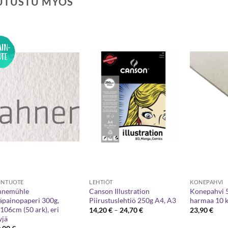
UTUSTU MYÖS
INTUOTE
LEHTIÖT
KONEPAHVI
hnemühle
Canson Illustration
Konepahvi 
äpainopaperi 300g,
Piirustuslehtiö 250g A4, A3
harmaa 10 k
106cm (50 ark), eri
Hintaluokka:
14,20
€
–
24,70
€
23,90
€
14,20 €
yjä
-