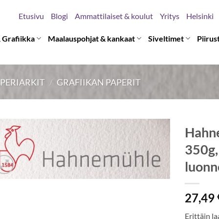
Etusivu
Blogi
Ammattilaiset & koulut
Yritys
Helsinki
 Grafiikka
Maalauspohjat & kankaat
Siveltimet
Piirus
PERIARKIT
/
GRAFIIKAN PAPERIT
Hahne
350g,
luonn
27,49
Erittäin 