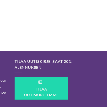
-
32,00 €
TILAA UUTISKIRJE, SAAT 20%
ALENNUKSEN
 our
d
TILAA
shop
UUTISKIRJEEMME