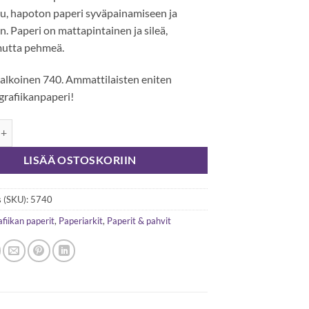
tu, hapoton paperi syväpainamiseen ja
an. Paperi on mattapintainen ja sileä,
mutta pehmeä.
lkoinen 740. Ammattilaisten eniten
grafiikanpaperi!
 syväpainopaperi 350g, 78x106cm (3 arkkia), luonnonvalkoinen 740 m
LISÄÄ OSTOSKORIIN
 (SKU):
5740
fiikan paperit
,
Paperiarkit
,
Paperit & pahvit