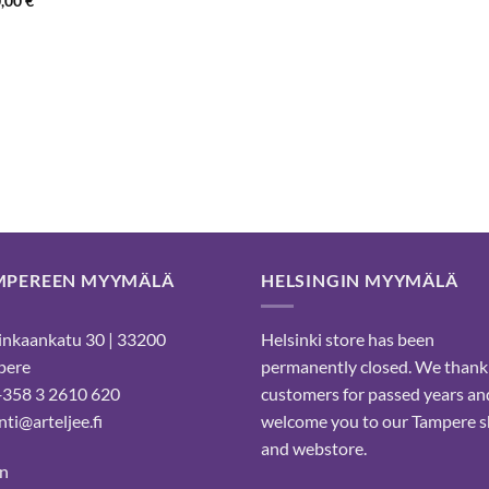
0,00
€
24,70 €
MPEREEN MYYMÄLÄ
HELSINGIN MYYMÄLÄ
nkaankatu 30 | 33200
Helsinki store has been
pere
permanently closed. We thank
 +358 3 2610 620
customers for passed years an
ti@arteljee.fi
welcome you to our Tampere 
and webstore.
n