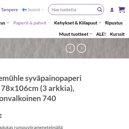
Etsi:
Tampere
Suomi
tus
Paperit & pahvit
Kehykset & Kiilapuut
Ripustus
Muut tuotteet
ALE!
Kurssit
mühle syväpainopaperi
 78x106cm (3 arkkia),
onvalkoinen 740
€
laadukas rumpuviiramenetelmällä