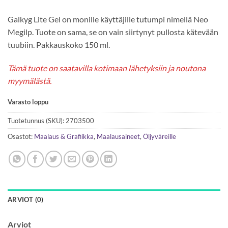
Galkyg Lite Gel on monille käyttäjille tutumpi nimellä Neo
Megilp. Tuote on sama, se on vain siirtynyt pullosta kätevään
tuubiin. Pakkauskoko 150 ml.
Tämä tuote on saatavilla kotimaan lähetyksiin ja noutona
myymälästä.
Varasto loppu
Tuotetunnus (SKU):
2703500
Osastot:
Maalaus & Grafiikka
,
Maalausaineet
,
Öljyväreille
ARVIOT (0)
Arviot