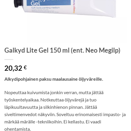
Galkyd Lite Gel 150 ml (ent. Neo Megilp)
20,32
€
Alkydipohjainen paksu maalausaine öljyväreille.
Nopeuttaa kuivumista jonkin verran, mutta jättää
työskentelyaikaa. Notkeuttaa öljyvärejä ja tuo
läpikuultavuutta ja silkinhienon pinnan. Jättää
siveltimenvedot näkyviin. Soveltuu erinomaisesti impasto- ja
märkää märälle -tekniikoihin. Ei kellastu. Ei vaadi
ohentamista.