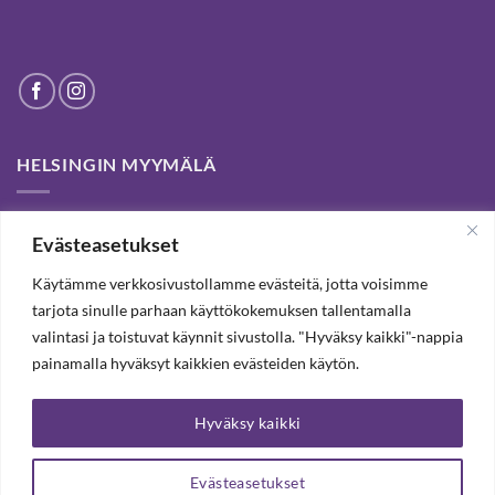
HELSINGIN MYYMÄLÄ
Helsinki store has been permanently closed. We thank our
Evästeasetukset
customers for passed years and welcome you to our Tampere
shop and webstore.
Käytämme verkkosivustollamme evästeitä, jotta voisimme
tarjota sinulle parhaan käyttökokemuksen tallentamalla
valintasi ja toistuvat käynnit sivustolla. "Hyväksy kaikki"-nappia
TILAA UUTISKIRJE, SAAT 20% ALENNUKSEN
painamalla hyväksyt kaikkien evästeiden käytön.
Hyväksy kaikki
TILAA UUTISKIRJEEMME
Evästeasetukset