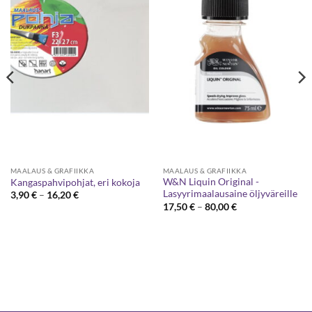
MAALAUS & GRAFIIKKA
MAALAUS & GRAFIIKKA
W&N Liquin Original -
Kangaspahvipohjat, eri kokoja
Lasyyrimaalausaine öljyväreille
Hintaluokka:
3,90
€
–
16,20
€
3,90 €
Hintaluokka:
17,50
€
–
80,00
€
-
17,50 €
16,20 €
-
80,00 €