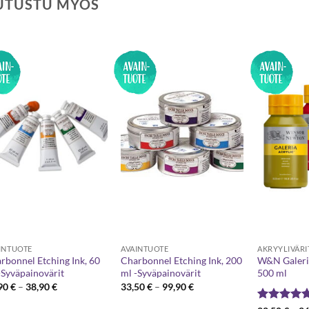
UTUSTU MYÖS
INTUOTE
AVAINTUOTE
AKRYYLIVÄRI
rbonnel Etching Ink, 60
Charbonnel Etching Ink, 200
W&N Galeria
-Syväpainovärit
ml -Syväpainovärit
500 ml
Hintaluokka:
Hintaluokka:
,90
€
–
38,90
€
33,50
€
–
99,90
€
20,90 €
33,50 €
-
-