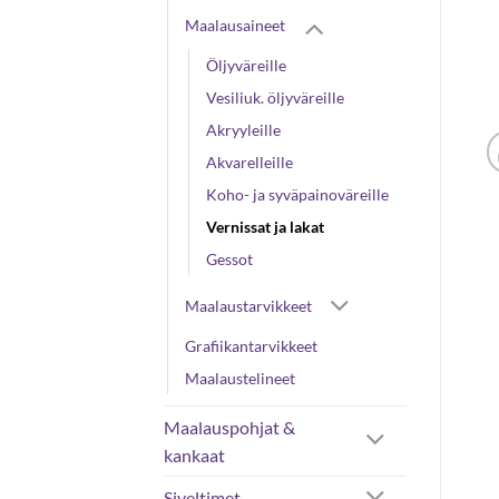
Maalausaineet
Öljyväreille
Vesiliuk. öljyväreille
Akryyleille
Akvarelleille
Koho- ja syväpainoväreille
Vernissat ja lakat
Gessot
Maalaustarvikkeet
Grafiikantarvikkeet
Maalaustelineet
Maalauspohjat &
kankaat
Siveltimet