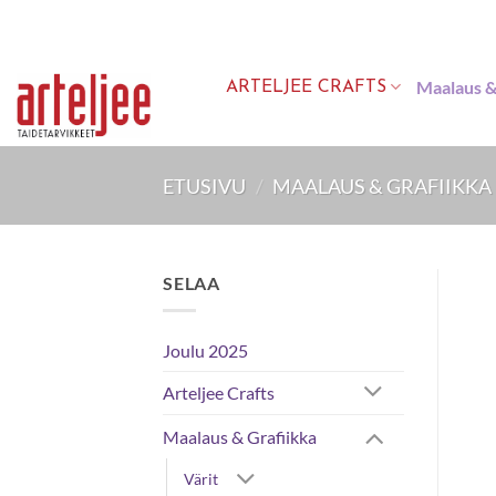
Skip
to
content
Maalaus &
ARTELJEE CRAFTS
ETUSIVU
/
MAALAUS & GRAFIIKKA
SELAA
Joulu 2025
Arteljee Crafts
Maalaus & Grafiikka
Värit