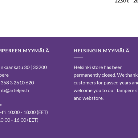
Arvostelu
22,50
€
–
2
38,90 €
99,90 €
tuotteesta:
/ 5
MPEREEN MYYMÄLÄ
HELSINGIN MYYMÄLÄ
nkaankatu 30 | 33200
Helsinki store has been
pere
permanently closed. We thank
 +358 3 2610 620
customers for passed years an
ti@arteljee.fi
welcome you to our Tampere 
and webstore.
n
fri 10:00 - 18:00 (EET)
10:00 - 16:00 (EET)