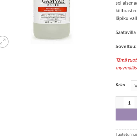
sellaisen
kiiltoaste
läpikuival
Saatavilla
Soveltuu:
Tämä tuote
myymäläs
Koko
Gamblin Ga
Tuotetunnus