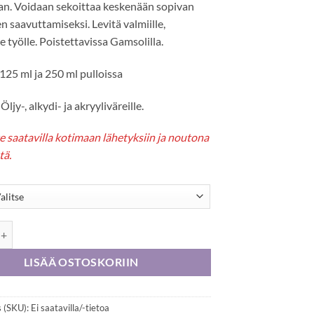
aan. Voidaan sekoittaa keskenään sopivan
en saavuttamiseksi. Levitä valmiille,
le työlle. Poistettavissa Gamsolilla.
 125 ml ja 250 ml pulloissa
Öljy-, alkydi- ja akryyliväreille.
 saatavilla kotimaan lähetyksiin ja noutona
tä.
mvar -matta vernissa määrä
LISÄÄ OSTOSKORIIN
 (SKU):
Ei saatavilla/-tietoa