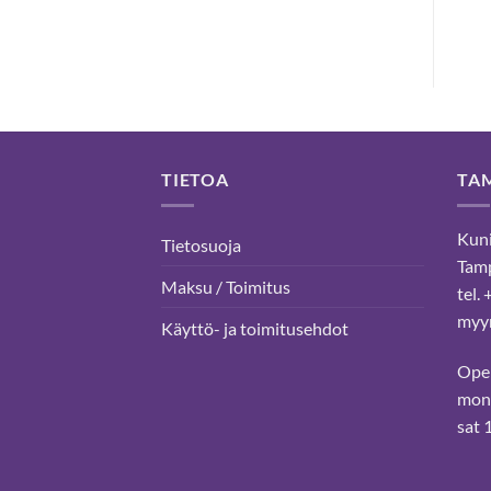
-
20,90 €
TIETOA
TA
Kuni
Tietosuoja
Tam
Maksu / Toimitus
tel.
myyn
Käyttö- ja toimitusehdot
Ope
mon-
sat 