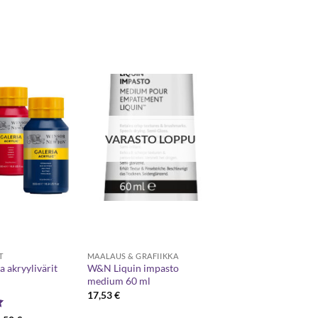
VARASTO LOPPU
T
MAALAUS & GRAFIIKKA
 akryylivärit
W&N Liquin impasto
medium 60 ml
17,53
€