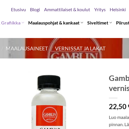
Etusivu
Blogi
Ammattilaiset & koulut
Yritys
Helsinki
 Grafiikka
Maalauspohjat & kankaat
Siveltimet
Piirus
/
MAALAUSAINEET
/
VERNISSAT JA LAKAT
Gambl
verni
22,50
Luo maala
pinnan. Lä