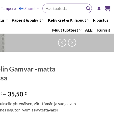
Etsi:
Tampere
Suomi
tus
Paperit & pahvit
Kehykset & Kiilapuut
Ripustus
Muut tuotteet
ALE!
Kurssit
in Gamvar -matta
ssa
Hintaluokka:
–
35,50
€
€
22,50 €
ukselle yhtenäisen, värittömän ja suojaavan
-
hes hajuton, valmis käytettäväksi
35,50 €