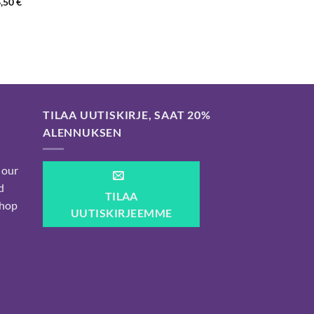
Hintaluokka:
6,50
€
22,50 €
5
-
26,50 €
TILAA UUTISKIRJE, SAAT 20%
ALENNUKSEN
 our
d
TILAA
shop
UUTISKIRJEEMME