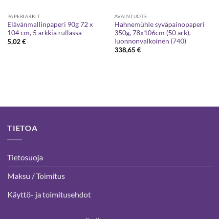
PAPERIARKIT
AVAINTUOTE
Elävänmallinpaperi 90g 72 x
Hahnemühle syväpainopaperi
104 cm, 5 arkkia rullassa
350g, 78x106cm (50 ark),
luonnonvalkoinen (740)
5,02
€
338,65
€
TIETOA
Tietosuoja
Maksu / Toimitus
Käyttö- ja toimitusehdot