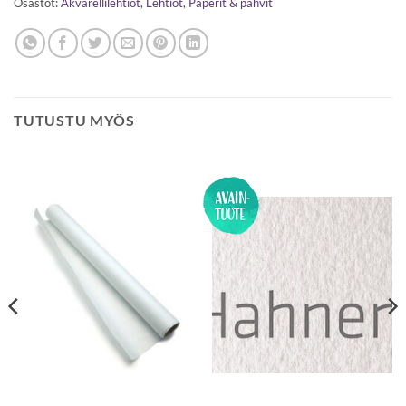
Osastot:
Akvarellilehtiöt
,
Lehtiöt
,
Paperit & pahvit
TUTUSTU MYÖS