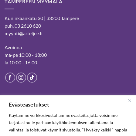
TAMPEREEN MYYMÄLÄ
Kuninkaankatu 30 | 33200 Tampere
puh. 03 2610 620
myynti@arteljee.fi
Avoinna
ma-pe 10:00 - 18:00
la 10:00 - 16:00
HELSINGIN MYYMÄLÄ
Evästeasetukset
Suljettu pysyvästi 19.7.2025 alkaen
Käytämme verkkosivustollamme evästeitä, jotta voisimme
tarjota sinulle parhaan käyttökokemuksen tallentamalla
valintasi ja toistuvat käynnit sivustolla. "Hyväksy kaikki"-nappia
TILAA UUTISKIRJE, SAAT 20% ALENNUKSEN