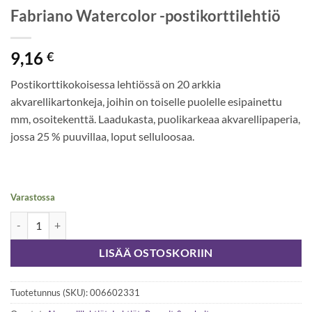
Fabriano Watercolor -postikorttilehtiö
9,16
€
Postikorttikokoisessa lehtiössä on 20 arkkia
akvarellikartonkeja, joihin on toiselle puolelle esipainettu
mm, osoitekenttä. Laadukasta, puolikarkeaa akvarellipaperia,
jossa 25 % puuvillaa, loput selluloosaa.
Varastossa
Fabriano Watercolor -postikorttilehtiö määrä
LISÄÄ OSTOSKORIIN
Tuotetunnus (SKU):
006602331