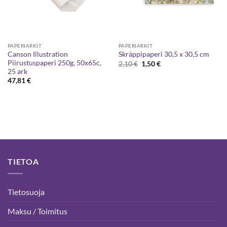
PAPERIARKIT
PAPERIARKIT
Canson Illustration
Skräppipaperi 30,5 x 30,5 cm
Piirustuspaperi 250g, 50x65c,
Alkuperäinen
Nykyinen
2,10
€
1,50
€
hinta
hinta
25 ark
oli:
on:
47,81
€
2,10 €.
1,50 €.
TIETOA
Tietosuoja
Maksu / Toimitus