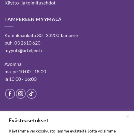
Käyttö- ja toimitusehdot
TAMPEREEN MYYMÄLÄ
Kuninkaankatu 30 | 33200 Tampere
puh. 03 2610 620
myynti@arteljee.fi
Avoinna
ma-pe 10:00 - 18:00
la 10:00 - 16:00
HELSINGIN MYYMÄLÄ
Evästeasetukset
Suljettu pysyvästi 19.7.2025 alkaen
Käytämme verkkosivustollamme evästeitä, jotta voisimme