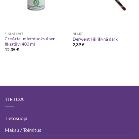
FIKSATIIVIT
HIILET
CreArte -mietotuoksuinen
Derwent Hiilikynä dark
fiksatiivi 400 ml
2,39
€
12,35
€
TIETOA
Tietosuoja
Maksu / Toimitus