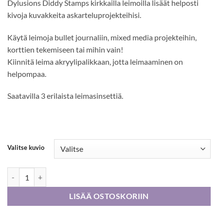
Dylusions Diddy Stamps kirkkailla leimoilla lisäät helposti
kivoja kuvakkeita askarteluprojekteihisi.
Käytä leimoja bullet journaliin, mixed media projekteihin,
korttien tekemiseen tai mihin vain!
Kiinnitä leima akryylipalikkaan, jotta leimaaminen on
helpompaa.
Saatavilla 3 erilaista leimasinsettiä.
Valitse kuvio
Dylusions Diddy Clear Stamps -leimasimet määrä
LISÄÄ OSTOSKORIIN