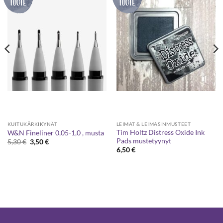
KUITUKÄRKIKYNÄT
LEIMAT & LEIMASINMUSTEET
Tim Holtz Distress Oxide Ink
W&N Fineliner 0,05-1,0 , musta
Pads mustetyynyt
Alkuperäinen
Nykyinen
5,30
€
3,50
€
hinta
hinta
6,50
€
oli:
on:
5,30 €.
3,50 €.