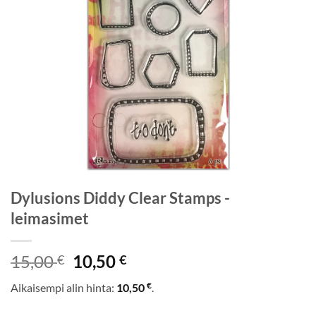
Dylusions Diddy Clear Stamps -
leimasimet
Alkuperäinen
Nykyinen
15,00
10,50
€
€
hinta
hinta
€
Aikaisempi alin hinta:
10,50
.
oli:
on:
15,00 €.
10,50 €.